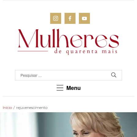
MULHERES
DE
QUARENTA
Para
Menu
as
mulheres
que
Início
/
rejuvenescimento
chegaram
lá!