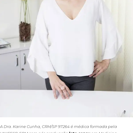
A Dra.
Karine Cunha
, CRM/SP 97264 é médica formada pela