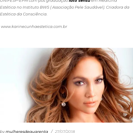
UNIFESP-EPM com pós graduação
lato sensu
em Medicina
Estética no Instituto BWS ( Associação Pele Saudável). Criadora da
Estética da Consciência.
www.karinecunhaestetica.com.br
by
mulheresdequarenta
27/07/2018