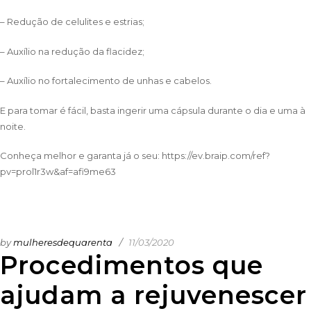
– Redução de celulites e estrias;
– Auxílio na redução da flacidez;
– Auxílio no fortalecimento de unhas e cabelos.
E para tomar é fácil, basta ingerir uma cápsula durante o dia e uma à
noite.
Conheça melhor e garanta já o seu:
https://ev.braip.com/ref?
pv=prol1r3w&af=afi9me63
by
mulheresdequarenta
11/03/2020
Procedimentos que
ajudam a rejuvenescer