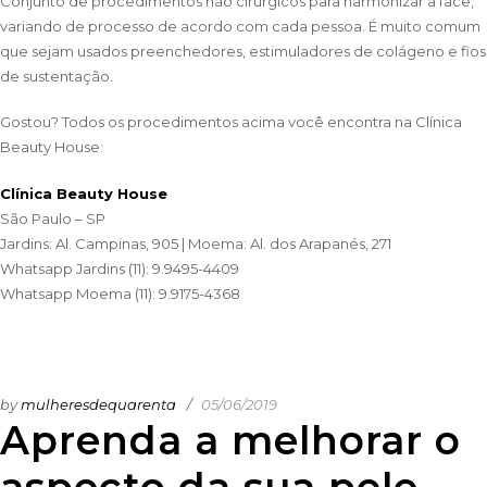
Conjunto de procedimentos não cirúrgicos para harmonizar a face,
variando de processo de acordo com cada pessoa. É muito comum
que sejam usados preenchedores, estimuladores de colágeno e fios
de sustentação.
Gostou? Todos os procedimentos acima você encontra na Clínica
Beauty House:
Clínica Beauty House
São Paulo – SP
Jardins: Al. Campinas, 905 | Moema: Al. dos Arapanés, 271
Whatsapp Jardins (11): 9.9495-4409
Whatsapp Moema (11): 9.9175-4368
by
mulheresdequarenta
05/06/2019
Aprenda a melhorar o
aspecto da sua pele