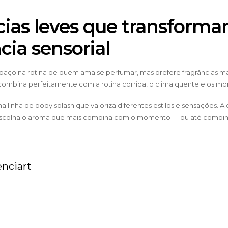
cias leves que transform
ia sensorial
ço na rotina de quem ama se perfumar, mas prefere fragrâncias mais
 e combina perfeitamente com a rotina corrida, o clima quente e os 
linha de body splash que valoriza diferentes estilos e sensações. A c
scolha o aroma que mais combina com o momento — ou até combine dif
nciart