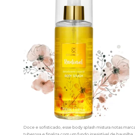
Doce e sofisticado, esse body splash mistura notas mar
tuberosa e finaliza com um fundo irresistível de baunilh