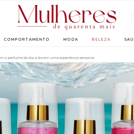
MULHERES
COMPORTAMENTO
MODA
BELEZA
SAÚ
DE
QUARENTA
am o perfume do dia a dia em uma experiência sensorial
Para
as
mulheres
que
chegaram
lá!