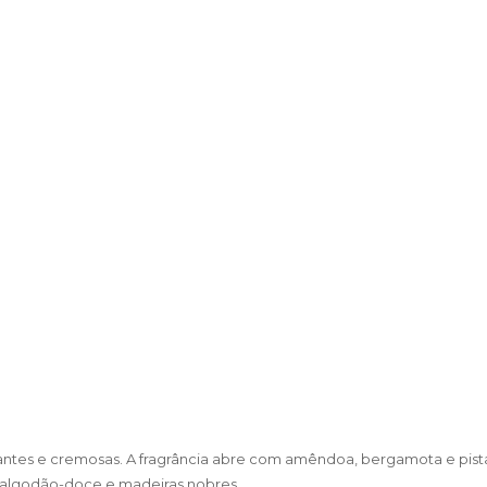
cantes e cremosas. A fragrância abre com amêndoa, bergamota e pista
a, algodão-doce e madeiras nobres.