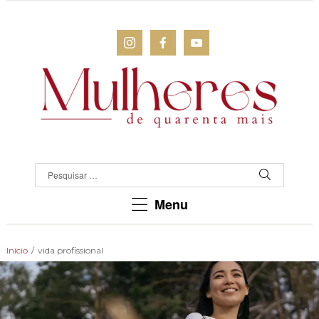
MULHERES
DE
QUARENTA
Para
Menu
as
mulheres
que
Início
/
vida profissional
chegaram
lá!