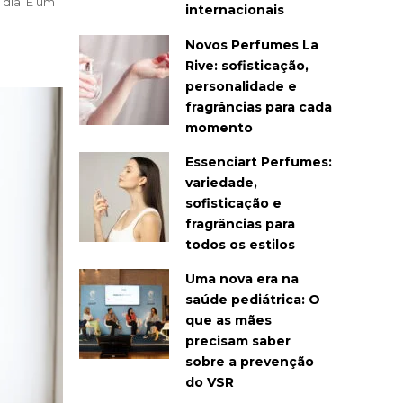
 dia. É um
internacionais
Novos Perfumes La
Rive: sofisticação,
personalidade e
fragrâncias para cada
momento
Essenciart Perfumes:
variedade,
sofisticação e
fragrâncias para
todos os estilos
Uma nova era na
saúde pediátrica: O
que as mães
precisam saber
sobre a prevenção
do VSR