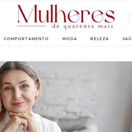
MULHERES
COMPORTAMENTO
MODA
BELEZA
SAÚ
DE
QUARENTA
Para
as
mulheres
que
chegaram
lá!