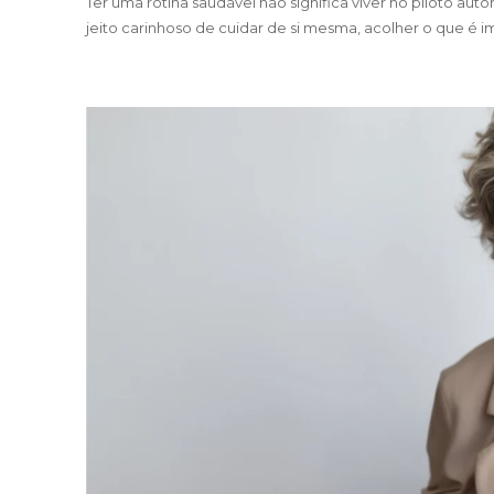
Ter uma rotina saudável não significa viver no piloto aut
jeito carinhoso de cuidar de si mesma, acolher o que é 