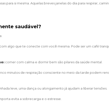
sas para si mesma. Aquelas breves janelas do dia para respirar, camin
mente saudável?
a:
com algo que te conecte com você mesma. Pode ser um café tranqu
so:
comer com calma e dormir bem são pilares da saúde mental.
inco minutos de respiração consciente no meio da tarde podem reno
hada leve, uma dança ou alongamento já ajudam a liberar tensões.
porta evita a sobrecarga e o estresse.