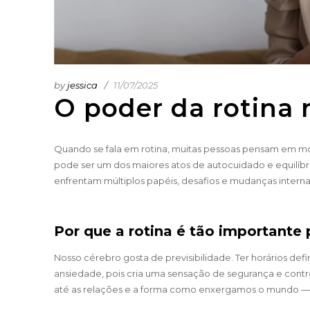
by
jessica
11/07/2025
O poder da rotina 
Quando se fala em rotina, muitas pessoas pensam em mon
pode ser um dos maiores atos de autocuidado e equilíb
enfrentam múltiplos papéis, desafios e mudanças interna
Por que a rotina é tão importante
Nosso cérebro gosta de previsibilidade. Ter horários defi
ansiedade, pois cria uma sensação de segurança e cont
até as relações e a forma como enxergamos o mundo — a