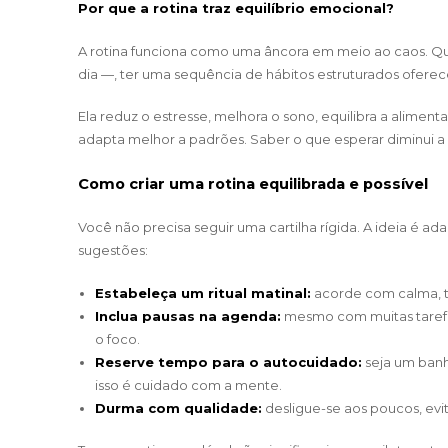
Por que a rotina traz equilíbrio emocional?
A rotina funciona como uma âncora em meio ao caos. Q
dia —, ter uma sequência de hábitos estruturados oferec
Ela reduz o estresse, melhora o sono, equilibra a alime
adapta melhor a padrões. Saber o que esperar diminui 
Como criar uma rotina equilibrada e possível
Você não precisa seguir uma cartilha rígida. A ideia é ada
sugestões:
Estabeleça um ritual matinal:
acorde com calma, to
Inclua pausas na agenda:
mesmo com muitas tarefa
o foco.
Reserve tempo para o autocuidado:
seja um banh
isso é cuidado com a mente.
Durma com qualidade:
desligue-se aos poucos, evit