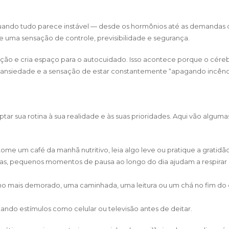
uando tudo parece instável — desde os hormônios até as demandas d
e uma sensação de controle, previsibilidade e segurança.
ntação e cria espaço para o autocuidado. Isso acontece porque o cére
a ansiedade e a sensação de estar constantemente “apagando incênd
ptar sua rotina à sua realidade e às suas prioridades. Aqui vão alguma
me um café da manhã nutritivo, leia algo leve ou pratique a gratidão
s, pequenos momentos de pausa ao longo do dia ajudam a respirar
o mais demorado, uma caminhada, uma leitura ou um chá no fim do 
ando estímulos como celular ou televisão antes de deitar.