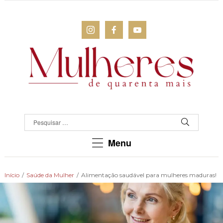
MULHERES
DE
QUARENTA
Para
Menu
as
mulheres
que
Início
/
Saúde da Mulher
/
Alimentação saudável para mulheres maduras!
chegaram
lá!