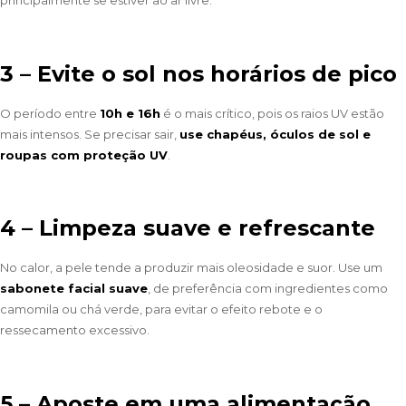
principalmente se estiver ao ar livre.
3 – Evite o sol nos horários de pico
O período entre
10h e 16h
é o mais crítico, pois os raios UV estão
mais intensos. Se precisar sair,
use chapéus, óculos de sol e
roupas com proteção UV
.
4 – Limpeza suave e refrescante
No calor, a pele tende a produzir mais oleosidade e suor. Use um
sabonete facial suave
, de preferência com ingredientes como
camomila ou chá verde, para evitar o efeito rebote e o
ressecamento excessivo.
5 – Aposte em uma alimentação