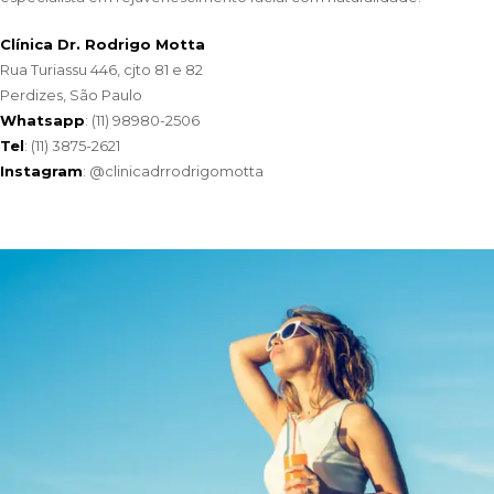
Clínica Dr. Rodrigo Motta
Rua Turiassu 446, cjto 81 e 82
Perdizes, São Paulo
Whatsapp
:
(11) 98980-2506
Tel
: (11) 3875-2621
Instagram
:
@clinicadrrodrigomotta