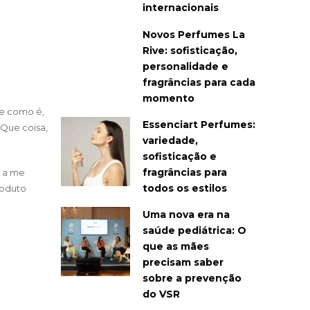
internacionais
Novos Perfumes La
Rive: sofisticação,
personalidade e
fragrâncias para cada
momento
be como é,
Essenciart Perfumes:
 Que coisa,
variedade,
sofisticação e
fragrâncias para
i a me
todos os estilos
roduto
Uma nova era na
saúde pediátrica: O
que as mães
precisam saber
sobre a prevenção
do VSR