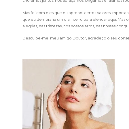
choramos juntos, nos abraçamos, brigamos e falamos todos 
Mas foi com eles que eu aprendi certos valores importan
que eu demoraria um dia inteiro para elencar aqui. Mas 
alegrias, nas tristezas, nos nossos erros, nas nossas conqu
Desculpe-me, meu amigo Doutor, agradeço o seu consel