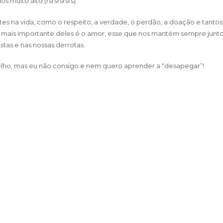
muito alto (rsrsrsrsrs).
tes na vida, como o respeito, a verdade, o perdão, a doação e tantos
o mais importante deles é o amor, esse que nos mantém sempre junto
istas e nas nossas derrotas.
ho, mas eu não consigo e nem quero aprender a “desapegar”!