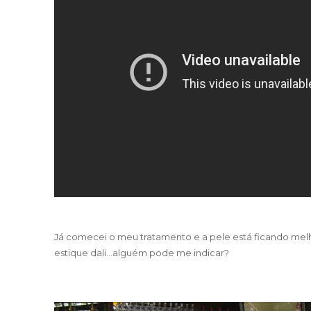
Já comecei o meu tratamento e a pele está ficando mel
estique dali…alguém pode me indicar?