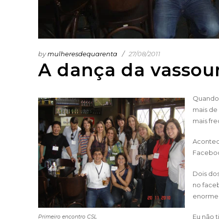
by
mulheresdequarenta
27/08/2011
A dança da vassou
Quando 
mais de 
mais fre
Acontec
Faceboo
Dois dos
no face
enorme. 
Eu não t
Primeiro encontro CSL