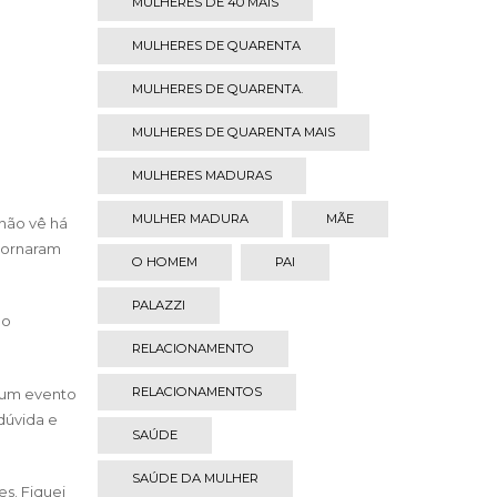
MULHERES DE 40 MAIS
MULHERES DE QUARENTA
MULHERES DE QUARENTA.
MULHERES DE QUARENTA MAIS
MULHERES MADURAS
MULHER MADURA
MÃE
não vê há
 tornaram
O HOMEM
PAI
PALAZZI
do
RELACIONAMENTO
RELACIONAMENTOS
m um evento
dúvida e
SAÚDE
SAÚDE DA MULHER
s. Fiquei