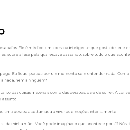
o
sabafos. Ele é médico, uma pessoa inteligente que gosta de ler e e
emas, sobre a fase pela qual estava passando, sobre tudo o que aconte
esapego! Eu fiquei parada por um momento sem entender nada. Como
 a nada, nem a ninguém?
nto das coisas materiais como das pessoas, para de sofrer. A conver
o assunto.
ou uma pessoa acostumada a viver as emoções intensamente.
 casa da minha mãe. Você pode imaginar o que acontece por lá? Nós r