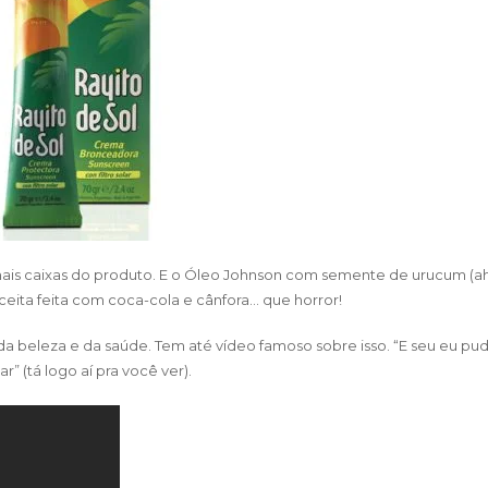
mais caixas do produto. E o Óleo Johnson com semente de urucum (ah
ceita feita com coca-cola e cânfora… que horror!
 da beleza e da saúde. Tem até vídeo famoso sobre isso. “E seu eu pu
r” (tá logo aí pra você ver).