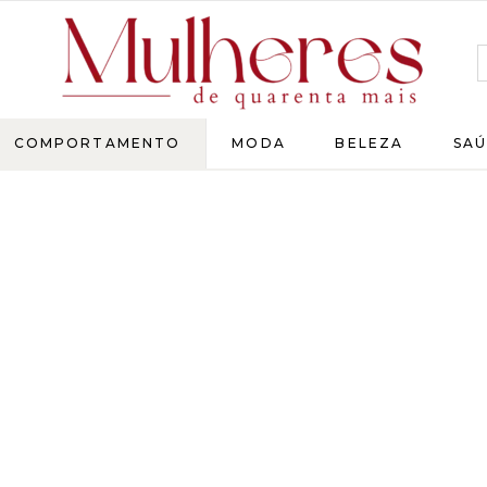
MULHERES
COMPORTAMENTO
MODA
BELEZA
SAÚ
DE
QUARENTA
Para
as
mulheres
que
chegaram
lá!