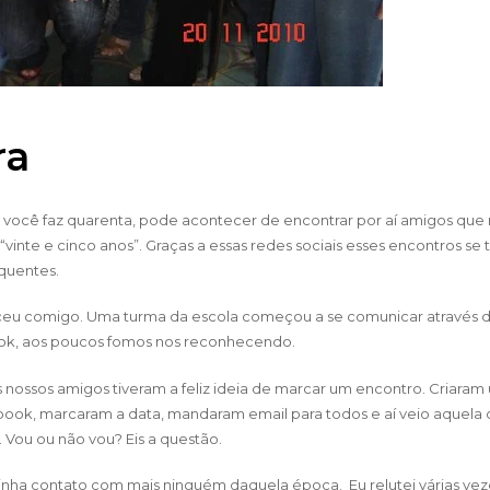
ra
você faz quarenta, pode acontecer de encontrar por aí amigos que 
“vinte e cinco anos”. Graças a essas redes sociais esses encontros se
quentes.
eu comigo. Uma turma da escola começou a se comunicar através 
k, aos poucos fomos nos reconhecendo.
 nossos amigos tiveram a feliz ideia de marcar um encontro. Criara
book, marcaram a data, mandaram email para todos e aí veio aquela 
Vou ou não vou? Eis a questão.
inha contato com mais ninguém daquela época. Eu relutei várias veze