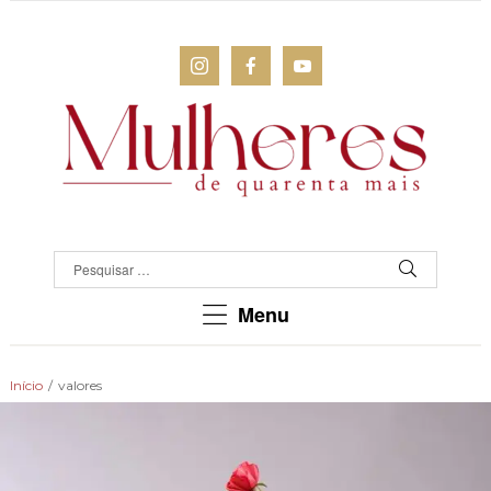
MULHERES
DE
QUARENTA
Para
Menu
as
mulheres
que
Início
/
valores
chegaram
lá!