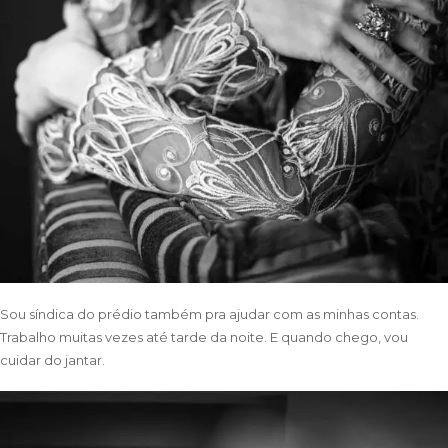
Sou síndica do prédio também pra ajudar com as minhas contas.
Trabalho muitas vezes até tarde da noite. E quando chego, vou
cuidar do jantar.