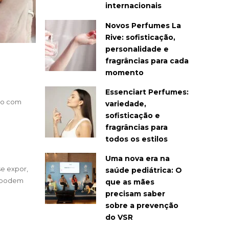
internacionais
Novos Perfumes La
Rive: sofisticação,
personalidade e
fragrâncias para cada
momento
Essenciart Perfumes:
tro com
variedade,
sofisticação e
fragrâncias para
todos os estilos
Uma nova era na
se expor,
saúde pediátrica: O
m podem
que as mães
precisam saber
sobre a prevenção
do VSR