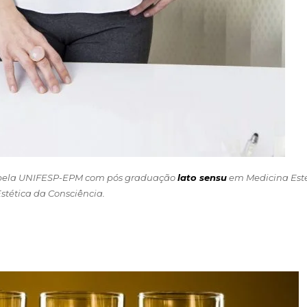
 pela UNIFESP-EPM com pós graduação
lato sensu
em Medicina Esté
Estética da Consciência.