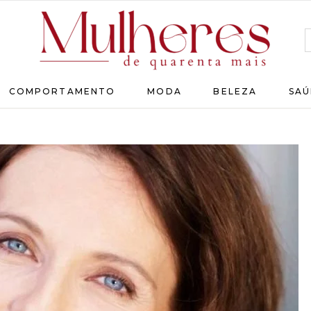
MULHERES
COMPORTAMENTO
MODA
BELEZA
SAÚ
DE
QUARENTA
Para
as
mulheres
que
chegaram
lá!