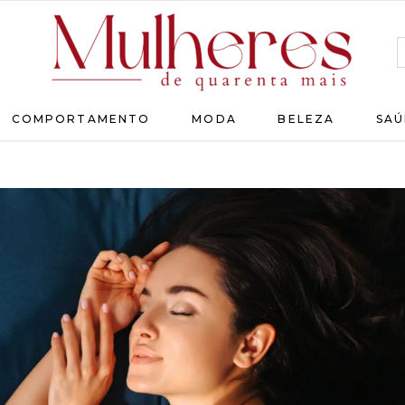
MULHERES
COMPORTAMENTO
MODA
BELEZA
SAÚ
DE
QUARENTA
Para
as
mulheres
que
chegaram
lá!