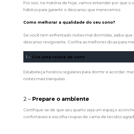
Por isso, na matéria de hoje, vamos entender por que o 
hábitos para garantir o descanso que merecemos.
Como melhorar a qualidade do seu sono?
Se você tem enfrentado noites mal dormidas, saiba que
descanso revigorante. Confira as melhores dicas para me
1 –
Crie uma rotina de sono
Estabeleça horários regulares para dormir e acordar, mes
noites mais tranquilas.
2 –
Prepare o ambiente
Certifique-se de que seu quarto seja um espaço aconche
confortáveis e escolha roupas de cama de tecidos agra