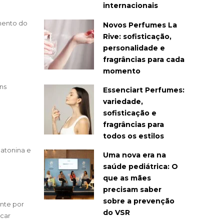
internacionais
amento do
Novos Perfumes La
Rive: sofisticação,
personalidade e
fragrâncias para cada
momento
ns
Essenciart Perfumes:
variedade,
sofisticação e
fragrâncias para
todos os estilos
latonina e
Uma nova era na
saúde pediátrica: O
que as mães
precisam saber
sobre a prevenção
ente por
do VSR
icar