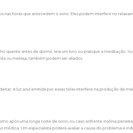
os nas horas que antecedem o sono. Eles podem interferir no relax
o quente antes de dormir, leia um livro ou pratique a meditação. So
ila ou melissa, também podem ser aliados.
 deitar. A luz azul emitida por essas telas interfere na produção de me
smo após uma longa noite de sono, ou caso enfrente insônia persist
ão médica. Um especialista poderá avaliar a causa do problema e ind