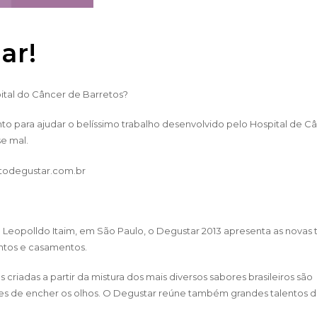
ar!
ital do Câncer de Barretos?
to para ajudar o belíssimo trabalho desenvolvido pelo Hospital de C
e mal.
odegustar.com.br
o Leopolldo Itaim, em São Paulo, o Degustar 2013 apresenta as novas
ntos e casamentos.
 criadas a partir da mistura dos mais diversos sabores brasileiros são
es de encher os olhos. O Degustar reúne também grandes talentos 