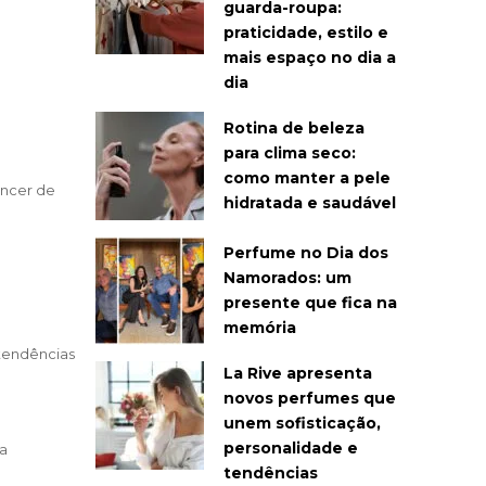
guarda-roupa:
praticidade, estilo e
mais espaço no dia a
dia
Rotina de beleza
para clima seco:
como manter a pele
âncer de
hidratada e saudável
Perfume no Dia dos
Namorados: um
presente que fica na
memória
 tendências
La Rive apresenta
novos perfumes que
unem sofisticação,
personalidade e
da
tendências