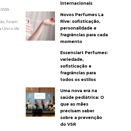
internacionais
-5559.
Novos Perfumes La
Rive: sofisticação,
do, foram
personalidade e
a Único de
fragrâncias para cada
momento
Essenciart Perfumes:
variedade,
sofisticação e
fragrâncias para
todos os estilos
Uma nova era na
saúde pediátrica: O
que as mães
precisam saber
sobre a prevenção
do VSR