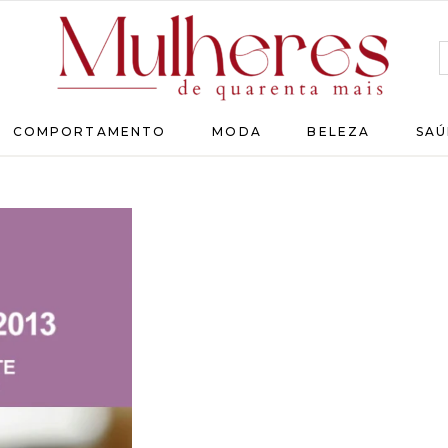
MULHERES
COMPORTAMENTO
MODA
BELEZA
SAÚ
DE
QUARENTA
Para
as
mulheres
que
chegaram
lá!