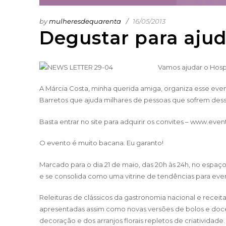
by
mulheresdequarenta
16/05/2013
Degustar para ajud
Vamos ajudar o Hosp
A Márcia Costa, minha querida amiga, organiza esse even
Barretos que ajuda milhares de pessoas que sofrem dess
Basta entrar no site para adquirir os convites –
www.event
O evento é muito bacana. Eu garanto!
Marcado para o dia 21 de maio, das 20h às 24h, no espaç
e se consolida como uma vitrine de tendências para eve
Releituras de clássicos da gastronomia nacional e receitas
apresentadas assim como novas versões de bolos e doc
decoração e dos arranjos florais repletos de criatividade.