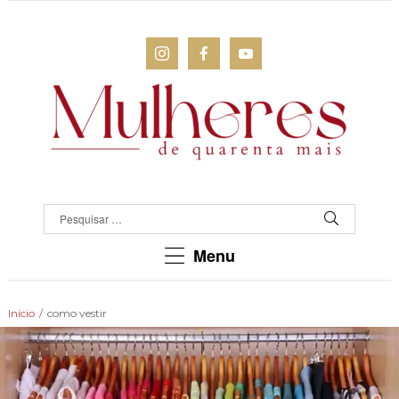
MULHERES
DE
QUARENTA
Para
Menu
as
mulheres
que
Início
/
como vestir
chegaram
lá!