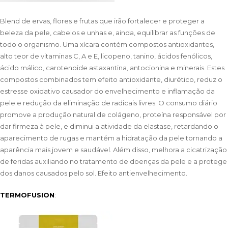
Blend de ervas, flores e frutas que irão fortalecer e proteger a
beleza da pele, cabelos e unhas e, ainda, equilibrar as funções de
todo o organismo. Uma xícara contém compostos antioxidantes,
alto teor de vitaminas C, A e E, licopeno, tanino, ácidos fenólicos,
ácido málico, carotenoide astaxantina, antocionina e minerais. Estes
compostos combinados tem efeito antioxidante, diurético, reduz o
estresse oxidativo causador do envelhecimento e inflamação da
pele e redução da eliminação de radicais livres. O consumo diário
promove a produção natural de colágeno, proteína responsável por
dar firmeza à pele, e diminui a atividade da elastase, retardando o
aparecimento de rugas e mantém a hidratação da pele tornando a
aparência mais jovem e saudável. Além disso, melhora a cicatrização
de feridas auxiliando no tratamento de doenças da pele e a protege
dos danos causados pelo sol. Efeito antienvelhecimento.
TERMOFUSION
: