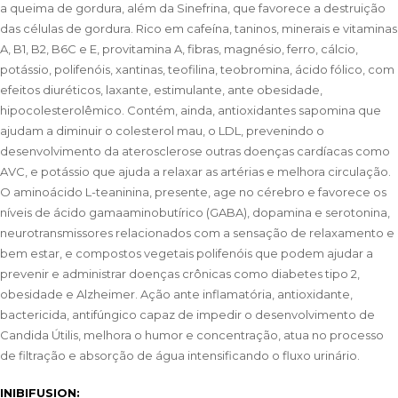
a queima de gordura, além da Sinefrina, que favorece a destruição
das células de gordura. Rico em cafeína, taninos, minerais e vitaminas
A, B1, B2, B6C e E, provitamina A, fibras, magnésio, ferro, cálcio,
potássio, polifenóis, xantinas, teofilina, teobromina, ácido fólico, com
efeitos diuréticos, laxante, estimulante, ante obesidade,
hipocolesterolêmico. Contém, ainda, antioxidantes sapomina que
ajudam a diminuir o colesterol mau, o LDL, prevenindo o
desenvolvimento da aterosclerose outras doenças cardíacas como
AVC, e potássio que ajuda a relaxar as artérias e melhora circulação.
O aminoácido L-teaninina, presente, age no cérebro e favorece os
níveis de ácido gamaaminobutírico (GABA), dopamina e serotonina,
neurotransmissores relacionados com a sensação de relaxamento e
bem estar, e compostos vegetais polifenóis que podem ajudar a
prevenir e administrar doenças crônicas como diabetes tipo 2,
obesidade e Alzheimer. Ação ante inflamatória, antioxidante,
bactericida, antifúngico capaz de impedir o desenvolvimento de
Candida Útilis, melhora o humor e concentração, atua no processo
de filtração e absorção de água intensificando o fluxo urinário.
INIBIFUSION: