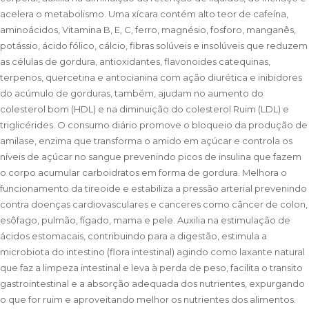
acelera o metabolismo. Uma xícara contém alto teor de cafeína,
aminoácidos, Vitamina B, E, C, ferro, magnésio, fosforo, manganês,
potássio, ácido fólico, cálcio, fibras solúveis e insolúveis que reduzem
as células de gordura, antioxidantes, flavonoides catequinas,
terpenos, quercetina e antocianina com ação diurética e inibidores
do acúmulo de gorduras, também, ajudam no aumento do
colesterol bom (HDL) e na diminuição do colesterol Ruim (LDL) e
triglicérides. O consumo diário promove o bloqueio da produção de
amilase, enzima que transforma o amido em açúcar e controla os
níveis de açúcar no sangue prevenindo picos de insulina que fazem
o corpo acumular carboidratos em forma de gordura. Melhora o
funcionamento da tireoide e estabiliza a pressão arterial prevenindo
contra doenças cardiovasculares e canceres como câncer de colon,
esôfago, pulmão, fígado, mama e pele. Auxilia na estimulação de
ácidos estomacais, contribuindo para a digestão, estimula a
microbiota do intestino (flora intestinal) agindo como laxante natural
que faz a limpeza intestinal e leva à perda de peso, facilita o transito
gastrointestinal e a absorção adequada dos nutrientes, expurgando
o que for ruim e aproveitando melhor os nutrientes dos alimentos.