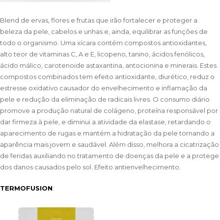
Blend de ervas, flores e frutas que irão fortalecer e proteger a
beleza da pele, cabelos e unhas e, ainda, equilibrar as funções de
todo o organismo. Uma xícara contém compostos antioxidantes,
alto teor de vitaminas C, A e E, licopeno, tanino, ácidos fenólicos,
ácido málico, carotenoide astaxantina, antocionina e minerais. Estes
compostos combinados tem efeito antioxidante, diurético, reduz o
estresse oxidativo causador do envelhecimento e inflamação da
pele e redução da eliminação de radicais livres. O consumo diário
promove a produção natural de colágeno, proteína responsável por
dar firmeza à pele, e diminui a atividade da elastase, retardando o
aparecimento de rugas e mantém a hidratação da pele tornando a
aparência mais jovem e saudável. Além disso, melhora a cicatrização
de feridas auxiliando no tratamento de doenças da pele e a protege
dos danos causados pelo sol. Efeito antienvelhecimento.
TERMOFUSION
: