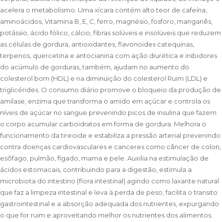
acelera o metabolismo. Uma xícara contém alto teor de cafeína,
aminoácidos, Vitamina B, E, C, ferro, magnésio, fosforo, manganês,
potássio, ácido fólico, cálcio, fibras solúveis e insolúveis que reduzem
as células de gordura, antioxidantes, flavonoides catequinas,
terpenos, quercetina e antocianina com ação diurética e inibidores
do acúmulo de gorduras, também, ajudam no aumento do
colesterol bom (HDL) e na diminuição do colesterol Ruim (LDL) e
triglicérides. O consumo diário promove o bloqueio da produção de
amilase, enzima que transforma o amido em açúcar e controla os
níveis de açúcar no sangue prevenindo picos de insulina que fazem
o corpo acumular carboidratos em forma de gordura. Melhora o
funcionamento da tireoide e estabiliza a pressão arterial prevenindo
contra doenças cardiovasculares e canceres como câncer de colon,
esôfago, pulmão, fígado, mama e pele. Auxilia na estimulação de
ácidos estomacais, contribuindo para a digestão, estimula a
microbiota do intestino (flora intestinal) agindo como laxante natural
que faz a limpeza intestinal e leva à perda de peso, facilita o transito
gastrointestinal e a absorção adequada dos nutrientes, expurgando
o que for ruim e aproveitando melhor os nutrientes dos alimentos.