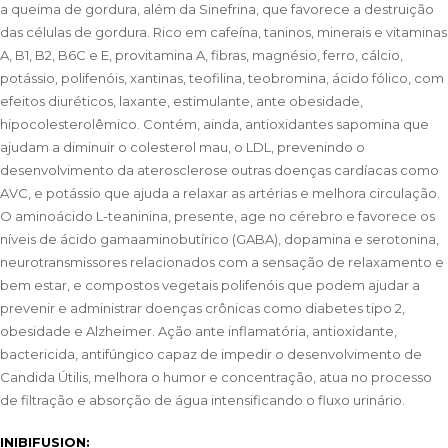
a queima de gordura, além da Sinefrina, que favorece a destruição
das células de gordura. Rico em cafeína, taninos, minerais e vitaminas
A, B1, B2, B6C e E, provitamina A, fibras, magnésio, ferro, cálcio,
potássio, polifenóis, xantinas, teofilina, teobromina, ácido fólico, com
efeitos diuréticos, laxante, estimulante, ante obesidade,
hipocolesterolêmico. Contém, ainda, antioxidantes sapomina que
ajudam a diminuir o colesterol mau, o LDL, prevenindo o
desenvolvimento da aterosclerose outras doenças cardíacas como
AVC, e potássio que ajuda a relaxar as artérias e melhora circulação.
O aminoácido L-teaninina, presente, age no cérebro e favorece os
níveis de ácido gamaaminobutírico (GABA), dopamina e serotonina,
neurotransmissores relacionados com a sensação de relaxamento e
bem estar, e compostos vegetais polifenóis que podem ajudar a
prevenir e administrar doenças crônicas como diabetes tipo 2,
obesidade e Alzheimer. Ação ante inflamatória, antioxidante,
bactericida, antifúngico capaz de impedir o desenvolvimento de
Candida Útilis, melhora o humor e concentração, atua no processo
de filtração e absorção de água intensificando o fluxo urinário.
INIBIFUSION: