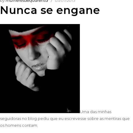
by
mulheresdequarenta
03/07/2013
Nunca se engane
Uma das minhas
seguidoras no blog pediu que eu escrevesse sobre as mentiras que
os homens contam.