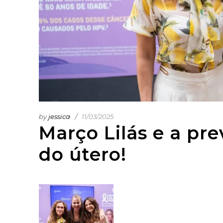
by
jessica
11/03/2025
Março Lilás e a pr
do útero!