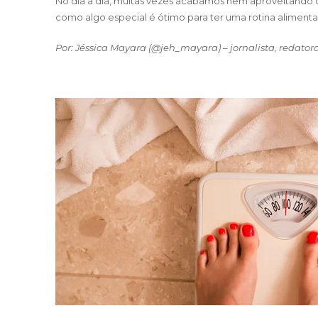
No dia a dia, muitas vezes acabamos nem aproveitando 
como algo especial é ótimo para ter uma rotina alimenta
Por: Jéssica Mayara (@jeh_mayara) – jornalista, redatora,