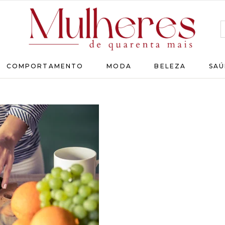
MULHERES
COMPORTAMENTO
MODA
BELEZA
SAÚ
DE
QUARENTA
Para
as
mulheres
que
chegaram
lá!