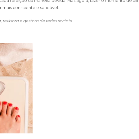
cada refeição da maneira devida. Mas agora, fazer o momento de al
r mais consciente e saudável.
 revisora e gestora de redes sociais.