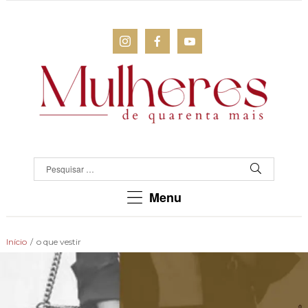
MULHERES
DE
QUARENTA
Para
Menu
as
mulheres
que
Início
/
o que vestir
chegaram
lá!