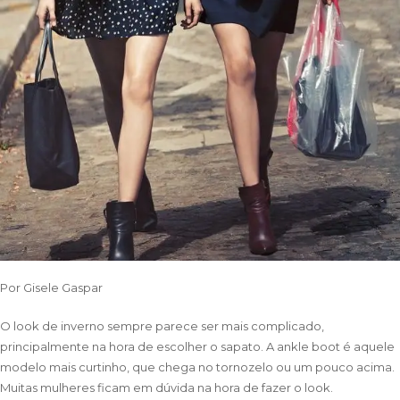
Por
Gisele Gaspar
O look de inverno sempre parece ser mais complicado,
principalmente na hora de escolher o sapato. A ankle boot é aquele
modelo mais curtinho, que chega no tornozelo ou um pouco acima.
Muitas mulheres ficam em dúvida na hora de fazer o look.