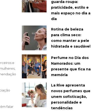
guarda-roupa:
praticidade, estilo e
mais espaço no dia a
dia
Rotina de beleza
para clima seco:
como manter a pele
hidratada e saudável
Perfume no Dia dos
rceiros e
Namorados: um
 mulheres,
presente que fica na
omendação
memória
La Rive apresenta
ociação
novos perfumes que
unem sofisticação,
personalidade e
uém falar
tendências