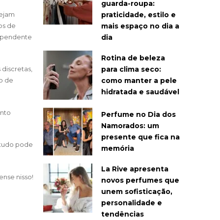
guarda-roupa:
praticidade, estilo e
tejam
mais espaço no dia a
os de
dia
dependente
Rotina de beleza
para clima seco:
discretas,
como manter a pele
o de
hidratada e saudável
ento
Perfume no Dia dos
Namorados: um
presente que fica na
a tudo pode
memória
La Rive apresenta
ense nisso!
novos perfumes que
unem sofisticação,
personalidade e
tendências