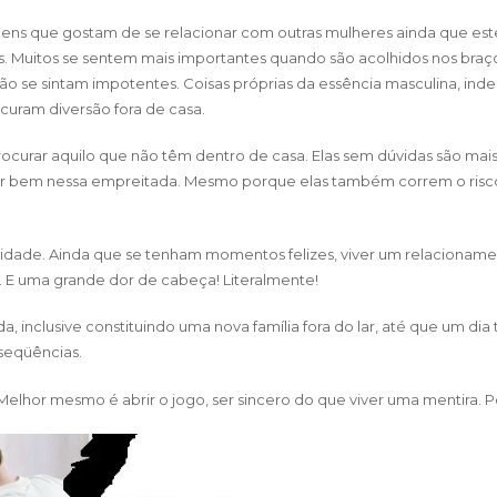
ns que gostam de se relacionar com outras mulheres ainda que es
. Muitos se sentem mais importantes quando são acolhidos nos braç
o se sintam impotentes. Coisas próprias da essência masculina, in
curam diversão fora de casa.
urar aquilo que não têm dentro de casa. Elas sem dúvidas são mais 
dar bem nessa empreitada. Mesmo porque elas também correm o risc
licidade. Ainda que se tenham momentos felizes, viver um relacionam
. E uma grande dor de cabeça! Literalmente!
a, inclusive constituindo uma nova família fora do lar, até que um di
seqüências.
elhor mesmo é abrir o jogo, ser sincero do que viver uma mentira. P