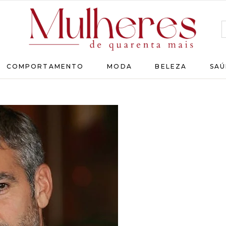
MULHERES
COMPORTAMENTO
MODA
BELEZA
SAÚ
DE
QUARENTA
Para
as
mulheres
que
chegaram
lá!