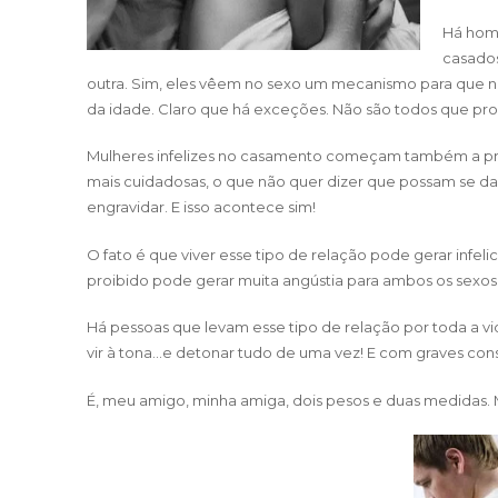
Há home
casados
outra. Sim, eles vêem no sexo um mecanismo para que nã
da idade. Claro que há exceções. Não são todos que pro
Mulheres infelizes no casamento começam também a proc
mais cuidadosas, o que não quer dizer que possam se 
engravidar. E isso acontece sim!
O fato é que viver esse tipo de relação pode gerar infe
proibido pode gerar muita angústia para ambos os sexos
Há pessoas que levam esse tipo de relação por toda a vid
vir à tona…e detonar tudo de uma vez! E com graves con
É, meu amigo, minha amiga, dois pesos e duas medidas. M