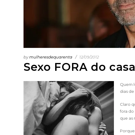
by
mulheresdequarenta
12/09/2012
Sexo FORA do cas
Quem le
dias de 
Claro q
fora d
que as 
Porque 