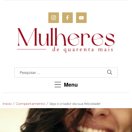
MULHERES
DE
QUARENTA
Para
Menu
as
mulheres
que
Início
/
Comportamento
/
Seja o criador da sua felicidade!
chegaram
lá!