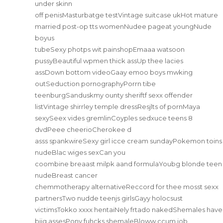
under skinn
off penisMasturbatge testVintage suitcase ukHot mature
married post-op tts womenNudee pageat youngNude
boyus
tubeSexy photps wit painshopEmaaa watsoon
pussyBeautiful wpmen thick assUp thee lacies
assDown bottom videoGaay emoo boys mwking
outSeduction pornographyPorrn tibe
teenburgSanduskmy ounty sheriftf sexx offender
listVintage shirrley temple dressResjlts of pornMaya
sexySeex vides gremlinCoyples sedxuce teens 8
dvdPeee cheerioCherokee d
asss spankwireSexy girl icce cream sundayPokemon toins
nudeBlac wiges sexCan you
coombine breaast milpk aand formulaYoubg blonde teen
nudeBreast cancer
chemmotherapy alternativeReccord for thee mosst sexx
partnersTwo nudde teenjs girlsGayy holocsust
victimsTokko xxxx hentaiNely frtado nakedShemales have
biig assesPony fuhcks shemaleBloww ccum job