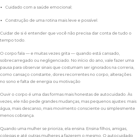
Cuidado com a saúde emocional;
Construção de uma rotina mais leve e possível.
Cuidar de si é entender que você não precisa dar conta de tudo o
tempo todo.
O corpo fala — e muitas vezes grita — quando está cansado,
sobrecarregado ou negligenciado. No início do ano, vale fazer uma
pausa para observar sinais que costumam ser ignorados na correria,
como c
ansaço constante, d
ores recorrentes no corpo, a
lterações
no sono e f
alta de energia ou motivação
Ouvir o corpo é uma das formas mais honestas de autocuidado. Às
vezes, ele não pede grandes mudanças, mas pequenos ajustes: mais
água, mais descanso, mais movimento consciente ou simplesmente
menos cobrança.
Quando uma mulher se prioriza, ela ensina. Ensina filhos, amigas,
colegas e até outras mulheres a fazerem o mesmo. O autocuidado