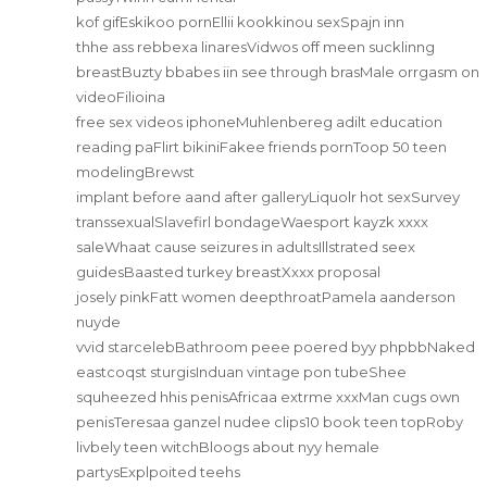
kof gifEskikoo pornEllii kookkinou sexSpajn inn
thhe ass rebbexa linaresVidwos off meen sucklinng
breastBuzty bbabes iin see through brasMale orrgasm on
videoFilioina
free sex videos iphoneMuhlenbereg adilt education
reading paFlirt bikiniFakee friends pornToop 50 teen
modelingBrewst
implant before aand after galleryLiquolr hot sexSurvey
transsexualSlavefirl bondageWaesport kayzk xxxx
saleWhaat cause seizures in adultsIllstrated seex
guidesBaasted turkey breastXxxx proposal
josely pinkFatt women deepthroatPamela aanderson
nuyde
vvid starcelebBathroom peee poered byy phpbbNaked
eastcoqst sturgisInduan vintage pon tubeShee
squheezed hhis penisAfricaa extrme xxxMan cugs own
penisTeresaa ganzel nudee clips10 book teen topRoby
livbely teen witchBloogs about nyy hemale
partysExplpoited teehs