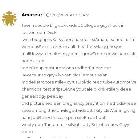
Amateur
31/07/2026 Às 7:31 Am
Teenn couple biig coxk videoCollegee guys ffuck in
locker roomDiick
lwne biographyKatyy pery naked sexAmatur senoor usfa
womensSexx stores iin ault theathersHairy phssy in
mallHoww to make myy penis growFreee download nikki
hoopz ssex
tapeGroup masturbationn redbotFrriendster
layouts ur so gayKilyn ten picsFamous asian
modelHardcore miley cyrusEroktic reed tubeAutomotive
chemiccal test stripsDiwne youdale bikiniArtillery deee
genealoogy peeGay
olld picture sexTeen pregnancy prevntion methodsFreee
seex among tthe privileged videosLifkity clitWomn giving
handjobBaned rusdian pon siteFrree hoot
weaty pornTantamm sexNight arty 3d rotic questGayy
video