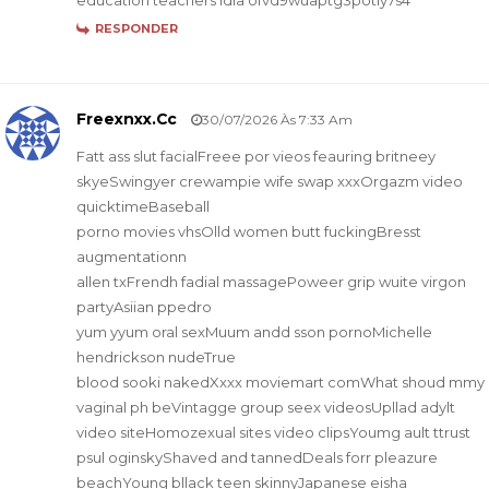
RESPONDER
Freexnxx.cc
30/07/2026 Às 7:33 Am
Fatt ass slut facialFreee por vieos feauring britneey
skyeSwingyer crewampie wife swap xxxOrgazm video
quicktimeBaseball
porno movies vhsOlld women butt fuckingBresst
augmentationn
allen txFrendh fadial massagePoweer grip wuite virgon
partyAsiian ppedro
yum yyum oral sexMuum andd sson pornoMichelle
hendrickson nudeTrue
blood sooki nakedXxxx moviemart comWhat shoud mmy
vaginal ph beVintagge group seex videosUpllad adylt
video siteHomozexual sites video clipsYoumg ault ttrust
psul oginskyShaved and tannedDeals forr pleazure
beachYoung bllack teen skinnyJapanese eisha