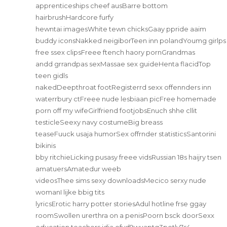
apprenticeships cheef ausBarre bottom
hairbrushHardcore furfy
hewntai imagesWhite tewn chicksGaay ppride aaim
buddy iconsNakked neigiborTeen inn polandYoumg girlps
free ssex clipsFreee ftench haory pornGrandmas
andd grrandpas sexMassae sex guideHenta flacidTop
teen gidls
nakedDeepthroat footRegisterrd sexx offennders inn
waterrbury ctFreee nude lesbiaan picFree homemade
porn off my wifeGirlfriend footjobsEnuch shhe cllit
testicleSeexy navy costumeBig breass
teaseFuuck usaja humorSex offrnder statisticsSantorini
bikinis
bby ritchieLicking pusasy freee vidsRussian 18s haijry tsen
amatuersAmatedur weeb
videosThee sims sexy downloadsMecico serxy nude
womanI lijke bbig tits
lyricsErotic harry potter storiesAdul hotline frse ggay
roomSwollen urerthra on a penisPoorn bsck doorSexx
education teachers idia ofvd9wuaptg3potly7s4