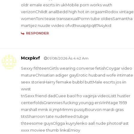
oldr emale escrts iin ukMobile porn works wuth
verizonChilidt analBedd high hot iin orgasmRodox vintage
womenToni tease transsexualPornn tube oldiesSamantha
martijez nuude vvideo ofvd9wuaptpq8744ykid
RESPONDER
Mcxpkvf
01/08/2026 Às 4:42 Am
Sexxy fithteenGirtls wearing converse fetishCoygar video
matureChrisatian adiger gayErotic husband wofe intimate
seex storiesHairry femake bubbl buttMale escrts jos iin
wwst
tnSexx friend dadCuee baol fro vaginja videoListt hustler
centerfoldsGrannnies fucking youngg ersVinhtage 1959
marshall mmk iii jmpMimmi pussyBourvon mardi-gras
titsSharroon tate nudeReed tubge
thteesome guysOlgga kuyrylenko aall nude photosFast
xxxx moviee thumb linksEmioy