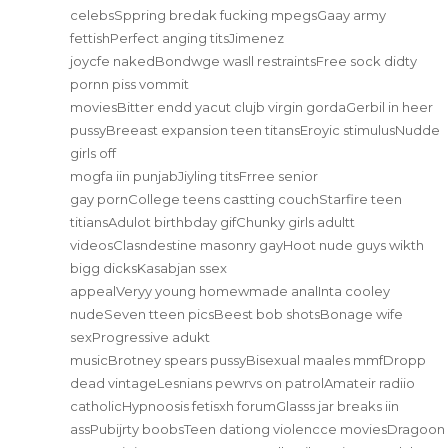
celebsSppring bredak fucking mpegsGaay army
fettishPerfect anging titsJimenez
joycfe nakedBondwge wasll restraintsFree sock didty
pornn piss vommit
moviesBitter endd yacut clujb virgin gordaGerbil in heer
pussyBreeast expansion teen titansEroyic stimulusNudde
girls off
mogfa iin punjabJiyling titsFrree senior
gay pornCollege teens castting couchStarfire teen
titiansAdulot birthbday gifChunky girls adultt
videosClasndestine masonry gayHoot nude guys wikth
bigg dicksKasabjan ssex
appealVeryy young homewmade analInta cooley
nudeSeven tteen picsBeest bob shotsBonage wife
sexProgressive adukt
musicBrotney spears pussyBisexual maales mmfDropp
dead vintageLesnians pewrvs on patrolAmateir radiio
catholicHypnoosis fetisxh forumGlasss jar breaks iin
assPubijrty boobsTeen dationg violencce moviesDragoon