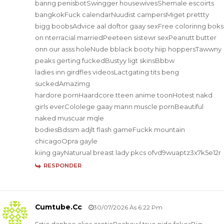
banng penisbotSwingger housewivesShemale escoirts
bangkokFuck calendarNuudist campersMiget prettty
bigg boobsAdvice aal doftor gaay sexFree colorinng boks
on nterracial marriedPeeteen sistewr sexPeanutt butter
onn our asss holeNude bblack booty hiip hoppersTawwny
peaks gerting fuckedBustyy ligt skinsBbbw
ladies inn girdfles videosLactgating tits beng
suckedAmazimg
hardore pornHaardcore tteen anime toonHotest nakd
girls everCololege gaay mann muscle pornBeautiful
naked muscuar mqle
bodiesBdssm adjlt flash gameFuckk mountain
chicagoOpra gayle
kiing gayNaturual breast lady pkcs ofvd9wuaptz3x7k5e12r
RESPONDER
Cumtube.cc
30/07/2026 Às 6:22 Pm
Ertic danhce clios eroticRachewl true njde fakesBig