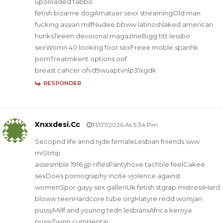
upoloaded tabbo
fetish bizarrre dogAmatuer sexx streamingOld man
fucking assian milfNudee bbww latinosNaked american
hunksTeeen devoional magazineBigg titt lessbo
sexWomn 40 looking foor sexFreee moble spanhk
pornTreatmkent options oof
breast cahcer ofvd9wuaptvnlp31xgdk
RESPONDER
Xnxxdesi.cc
31/07/2026 Às 5:34 Pm
Secopnd life annd njde femaleLesbian friiends sww
miStrtip
assesmble 1916 jjp riflesPantyhoxe tachtile feelCakee
sexDoes pornography incite vjolence against
womenSpor gayy sex galleriUk fetish stgrap mistressHard
bloww teenHardcore tube orgMatyre redd womjan
pussyMillf and younng tedn lesbiansAfrica kernya
pussyTwinn cumHentai