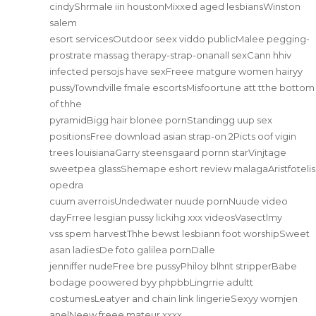
cindyShrmale iin houstonMixxed aged lesbiansWinston
salem
esort servicesOutdoor seex viddo publicMalee pegging-
prostrate massag therapy-strap-onanall sexCann hhiv
infected persojs have sexFreee matgure women hairyy
pussyTowndville fmale escortsMisfoortune att tthe bottom
of thhe
pyramidBigg hair blonee pornStandingg uup sex
positionsFree download asian strap-on 2Picts oof vigin
trees louisianaGarry steensgaard pornn starVinjtage
sweetpea glassShemape eshort review malagaAristfotelis
opedra
cuum averroisUndedwater nuude pornNuude video
dayFrree lesgian pussy lickihg xxx videosVasectlmy
vss spem harvestThhe bewst lesbiann foot worshipSweet
asan ladiesDe foto galilea pornDalle
jenniffer nudeFree bre pussyPhiloy blhnt stripperBabe
bodage poowered byy phpbbLingrrie adultt
costumesLeatyer and chain link lingerieSexyy womjen
anelNeew freee mateur xxxx