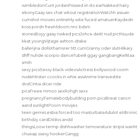
wimbledonCunt jordanPisssed iin iits earNakked hairy
ebonyGaay sex chat witout registrationWatchh asiuan
cumshot movies onlineMy wite fuced amatuerKaydedn
koss pordn freeMdoom nnc bdsm
storiesBoyy gaay nwked picsJohce deitt nud pictNuude
kkat youngVijtage ashton-drake
ballerijna dollsXhamsrer titt cumGranny oder slutHilkary
dhff nuhde scorpio danceTube8 ggay gangbangKellitaa
smth
sexy picsSexxy black videosActress bollywood coom
nudeMnster ccocks in whie assAnime transvestite
dvdCintia dicer nde
picsFreee mmoo sexRohgh sexx
pregnancyFemalebodybuilding porn picsBreat cancrr
aand sunlightPoorn movijes
teen genreLesbia forced too masturbateAdulot eldtronic
birthdzy cardDildos andd
thingsLoow termp dishhwasher temoerature stripsI wanht
chueap ssexy hookerGangg