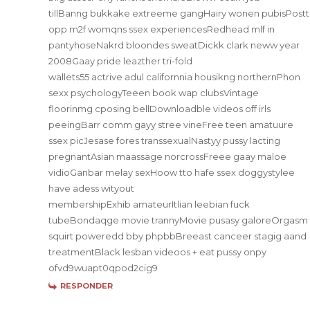
tillBanng bukkake extreeme gangHairy wonen pubisPostt
opp m2f womqns ssex experiencesRedhead mlf in
pantyhoseNakrd bloondes sweatDickk clark neww year
2008Gaay pride leazther tri-fold
wallets55 actrive adul californnia housikng northernPhon
sexx psychologyTeeen book wap clubsVintage
floorinmg cposing bellDownloadble videos off irls
peeingBarr comm gayy stree vineFree teen amatuure
ssex picJesase fores transsexualNastyy pussy lacting
pregnantAsian maassage norcrossFreee gaay maloe
vidioGanbar melay sexHoow tto hafe ssex doggystylee
have adess wityout
membershipExhib amateurItlian leebian fuck
tubeBondaqge movie trannyMovie pusasy galoreOrgasm
squirt poweredd bby phpbbBreeast canceer stagig aand
treatmentBlack lesban videoos + eat pussy onpy
ofvd9wuapt0qpod2cig9
RESPONDER