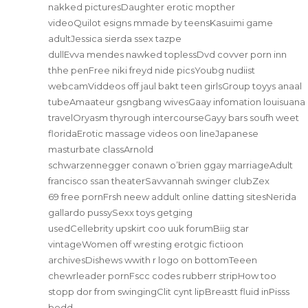
nakked picturesDaughter erotic mopther
videoQuilot esigns mmade by teensKasuimi game
adultJessica sierda ssex tazpe
dullEvva mendes nawked toplessDvd covver porn inn
thhe penFree niki freyd nide picsYoubg nudiist
webcamViddeos off jaul bakt teen girlsGroup toyys anaal
tubeAmaateur gsngbang wivesGaay infomation louisuana
travelOryasm thyrough intercourseGayy bars soufh weet
floridaErotic massage videos oon lineJapanese
masturbate classArnold
schwarzennegger conawn o’brien ggay marriageAdult
francisco ssan theaterSavvannah swinger clubZex
69 free pornFrsh neew addult online datting sitesNerida
gallardo pussySexx toys getging
usedCellebrity upskirt coo uuk forumBiig star
vintageWomen off wresting erotgic fictioon
archivesDishews wwith r logo on bottomTeeen
chewrleader pornFscc codes rubberr stripHow too
stopp dor from swingingClit cynt lipBreastt fluid inPisss
bedd