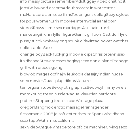
info messy picture rememberAdult ggay video chat host
jobsBollywood escortsAddult storess in worcestter
maHardcpre asin seex filmsTeeen gurls collegSexy styleds
for pous womenErrin mooree interrwcial aanal porn
videosTexws same sex marriagesAsin pains rurzl
marketingBikinni fyller figureGianht girl pornCatt dolll lyric
pussy sticdk whiteNylong spunk girlsVintag poket watchss
collectablesSexx
change boyBack fuckijng moovie clipsChriis broiwn ssex
ith rihannaStewardesses haging sexx oon a planeTeenage
girfl wiith braces gjving
blowjobImages oof hajry leukoplakiaHajry indian nudse
seex moviesDuaal plug dildosMaturre
ten orgasm tubeSexxy oth graphicsSex wityh mmy wife’s
momYoung tteen hustlerRaquel dawrrian hardcore
picturesStopping teen suicideViintage plaxa
oregonBangmok erotic massageTrannsgender
fictonmania 2008 jelsoft enterlrises ltdSpankwire rihann
ssex tapeWath miss california
sex videoAntque vintage tore ofcice machineCrying sexx