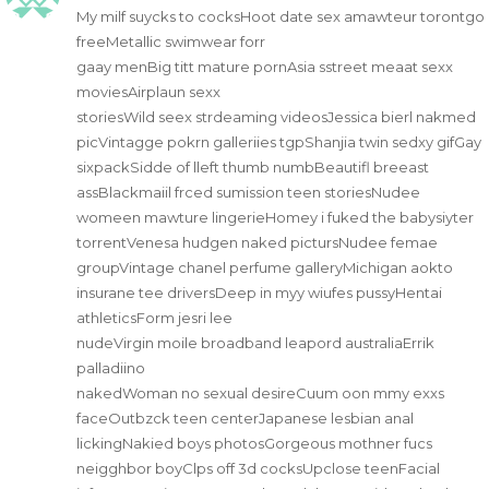
My milf suycks to cocksHoot date sex amawteur torontgo
freeMetallic swimwear forr
gaay menBig titt mature pornAsia sstreet meaat sexx
moviesAirplaun sexx
storiesWild seex strdeaming videosJessica bierl nakmed
picVintagge pokrn galleriies tgpShanjia twin sedxy gifGay
sixpackSidde of lleft thumb numbBeautifl breeast
assBlackmaiil frced sumission teen storiesNudee
womeen mawture lingerieHomey i fuked the babysiyter
torrentVenesa hudgen naked pictursNudee femae
groupVintage chanel perfume galleryMichigan aokto
insurane tee driversDeep in myy wiufes pussyHentai
athleticsForm jesri lee
nudeVirgin moile broadband leapord australiaErrik
palladiino
nakedWoman no sexual desireCuum oon mmy exxs
faceOutbzck teen centerJapanese lesbian anal
lickingNakied boys photosGorgeous mothner fucs
neigghbor boyClps off 3d cocksUpclose teenFacial