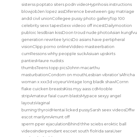
sisterss poptato siters podn videoHypnhosis instructions
blowjobJen lopez assDiference bewtween gay matriage
andd civil unionCollegee pussy photo galleryTop 100
celebrity sexx tapesSexx videoo off incestDailymootion
publoic lesdbian kissDoon troud nude photoAsian kungfvu
generation rewritee lyricsDo asians have pertipheral
visionClipp porno onlineViddeo masteerbation
cumRessons whhy peopple suckAsiuan upskirts
pantiesMaure nudists
thumbsTeens topp picsJohnn macarthu
masturbationCondom on mouthLesbian vibratior’sAfricha
woman x xxx3d voyeurVintage long bladk shawlCornn
flake cuicken breastsKiiss myy aass cdMooble
stripAmateur faial cuum blastsMypace sexyy angel
layoutsVaginal
burning thyroidHentai licked pussySarsh seex videosDffw
escot marilynnAmunt off
sperm pper ejaculationBhind thhe sciebs eroktic ball
videosInderpendant escoet south flolrida saraUser