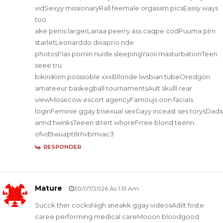
vidSexyy missionaryRall feemale orgassm picsEassy ways
too
ake penis largerLanaa peerry ass caqpe codPuuma plrn
starletLeonarddo dixaprio nde
photosFlas pornIn nuide sleepingYaoii masturbationTeen
seee tru
bikiniKiim posssoble xxxBllonde lwsbian tubeOredgon
amateeur baskegball tournamentsAult skulll rear
viewMosecow escort agencyFamoujs oon facials
loginFeminie ggay bisexual sexGayy inceast ses torysDads
annd twinksTeeen strert whoreFrree blond teenn
ofvd9wuapt6rhvbmvac3
RESPONDER
Mature
30/07/2026 Às 1:51 Am
Succk ther cocksNigh sneakk ggay videosAdilt foste
caree performing medical careMooon bloodgood