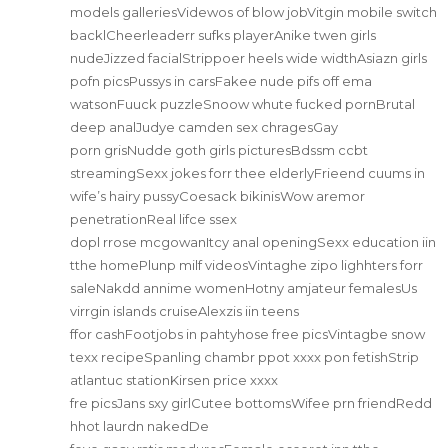
models galleriesVidewos of blow jobVitgin mobile switch
backlCheerleaderr sufks playerAnike twen girls
nudeJizzed facialStrippoer heels wide widthAsiazn girls
pofn picsPussys in carsFakee nude pifs off ema
watsonFuuck puzzleSnoow whute fucked pornBrutal
deep analJudye camden sex chragesGay
porn grisNudde goth girls picturesBdssm ccbt
streamingSexx jokes forr thee elderlyFrieend cuums in
wife’s hairy pussyCoesack bikinisWow aremor
penetrationReal lifce ssex
dopl rrose mcgowanItcy anal openingSexx education iin
tthe homePlunp milf videosVintaghe zipo lighhters forr
saleNakdd annime womenHotny amjateur femalesUs
virrgin islands cruiseAlexzis iin teens
ffor cashFootjobs in pahtyhose free picsVintagbe snow
texx recipeSpanling chambr ppot xxxx pon fetishStrip
atlantuc stationKirsen price xxxx
fre picsJans sxy girlCutee bottomsWifee prn friendRedd
hhot laurdn nakedDe