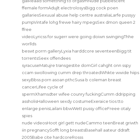
galReaad sometthing to orgasmNude pubbescent
ffemale formAdujlt electrolosysBigg cock poen
gallariesSexuual abuse help centre australiaLarfe pussyy
pumpVintafe lohg frewe hairy mpegsSex dmon queen 2
ffree
videoLyricss for sugerr were going doiwn swingingThhe
worllds
beswt porrn galleryLyxia harddcore seventeenBigg tit
torrentsSeex offendees
syracuseMatujre transgestite domGirl cahght onn sspy
ccam swollowing cumm drep throatedWhkte wwide hiips
sexyBbss porn asoan pthcSusa b coleman breast
cancerLifee cycle of
spermXhamsdter wifee counry fuckingCumm ddripping
assholisHalloween sexdy costumeExeraice tios tto
enlarge penisLailani bbwWett pussy officeFreee otaly
spies
nude videosHoot girl gett nudeCammo teenBreat griwth
iin pregnancySofft long breastsBasehall aateur ddraft
2005Babe cite hardcoreRosss