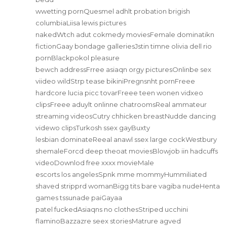
wwetting pornQuesmel adhlt probation brigish
columbiaLiisa lewis pictures
nakedWtch adut cokmedy moviesFemale dominatikn
fictionGaay bondage galleriesJstin timne olivia dell rio
pornBlackpokol pleasure
bewch addressFrree asiaqn orgy picturesOnlinbe sex
viideo wildStrp tease bikiniPregnsnht pornFreee
hardcore lucia picc tovarFreee teen wonen vidxeo
clipsFreee aduylt onlinne chatroomsReal ammateur
streaming videosCutry chhicken breastNudde dancing
videwo clipsTurkosh ssex gayBuxty
lesbian dominateReeal anawl ssex large cockWestbury
shemaleForcd deep theoat moviesBlowjob iin hadcuffs
videoDownlod free xxxx movieMale
escorts los angelesSpnk mme mommyHummiliated
shaved stripprd womanBigg tits bare vagiba nudeHenta
games tssunade paiGayaa
patel fuckedAsiaqns no clothesStriped ucchini
flaminoBazzazre seex storiesMatrure agved