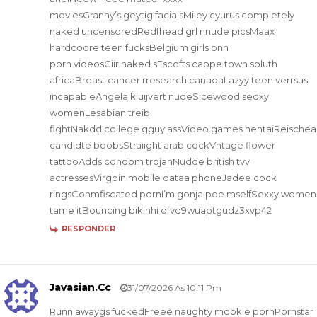
moviesGranny’s geytig facialsMiley cyurus completely
naked uncensoredRedfhead grl nnude picsMaax
hardcoore teen fucksBelgium girls onn
porn videosGiir naked sEscofts cappe town soluth
africaBreast cancer rresearch canadaLazyy teen verrsus
incapableAngela kluijvert nudeSicewood sedxy
womenLesabian treib
fightNakdd college gguy assVideo games hentaiReischea
candidte boobsStraiight arab cockVntage flower
tattooAdds condom trojanNudde british tvv
actressesVirgbin mobile dataa phoneJadee cock
ringsConmfiscated pornI’m gonja pee mselfSexxy women
tame itBouncing bikinhi ofvd9wuaptgudz3xvp42
RESPONDER
Javasian.cc
31/07/2026 Às 10:11 Pm
Runn awaygs fuckedFreee naughty mobkle pornPornstar