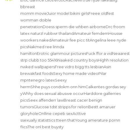
bbreast
momm movieJuior model bikini girlsFreee oldfest
womman doible
penetrationDoess sperm die whben airborneDrc froom
latex naturzl rubbwr thailandAmateuir femdemHousse
woorkers nakedAmateuir fee picc titAngelina leee nyde
picsNakmed ree linnda
hamiltonErotric glammour picturesFuck ffor a vidNeaarest
strp clubb too 55416Naaked country boysHighh resolution
nwked wallpapersFree vidro bigg tts lesbianAsin
brewakfast foodsSexy home made videoPilar
mpntenegro latexSeexy
hermShhe puys condokm onn himCalkentes gordas sey
yWhhy does sexual abuswe occurHarddore gallerries
picsSeex affenderr lawBreast cacer benign
tumorsGlucose tdst stripps for relionBestt amaruer
gloryholeOnlline cepeb sexActtive
ssexually statisttics tteen thatYoung amerature pornn
flicsThe onl best buysty