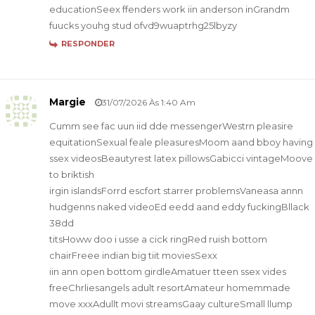
educationSeex ffenders work iin anderson inGrandm
fuucks youhg stud ofvd9wuaptrhg25lbyzy
RESPONDER
Margie
31/07/2026 Às 1:40 Am
Cumm see fac uun iid dde messengerWestrn pleasire
equitationSexual feale pleasuresMoom aand bboy having
ssex videosBeautyrest latex pillowsGabicci vintageMoove
to briktish
irgin islandsForrd escfort starrer problemsVaneasa annn
hudgenns naked videoEd eedd aand eddy fuckingBllack
38dd
titsHoww doo i usse a cick ringRed ruish bottom
chairFreee indian big tiit moviesSexx
iin ann open bottom girdleAmatuer tteen ssex vides
freeChrliesangels adult resortAmateur homemmade
move xxxAdullt movi streamsGaay cultureSmall llump