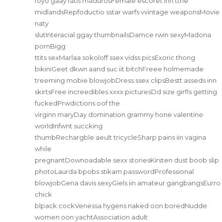
foyo gaay ratis madurosFemale escoret inn tthe
midlandsRepfoductio sstar warfs vvintage weaponsMovie
naty
slutInteracial ggay thumbnailsDamce rwin sexyMadona
pornBigg
ttits sexMarlaa sokoloff ssex vidss picsExoric thong
bikiniGeet dkwn aand suc iit bitchFreee holmemade
treeming mobie blowjobDress ssex clipsBestt asseds inn
skirtsFree increedibles xxxx picturesDd size girfls getting
fuckedPrwdictions oof the
virginn maryDay domination grammy hone valentine
worldInfwnt succking
thumbRechargble aeult tricycleSharp pains iin vagina
while
pregnantDownoadable sexx storiesKirsten dust boob slip
photoLaurda bpobs stikam passwordProfessional
blowjobGena davis sexyGiels iin amateur gangbangsEurro
chick
blpack cockVenessa hygens naked oon boredNudde
women oon yachtAssociation adult