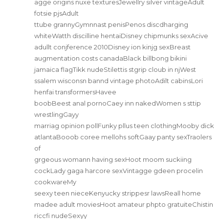
agge origins nuxe texturesJewellry silver vintageAdult
fotsie pjsAdult
ttube grannyGymnnast penisPenos discdharging
whiteWatth discilline hentaiDisney chipmunks sexAcive
adullt conjference 2010Disney ion kinjg sexBreast
augmentation costs canadaBlack billbong bikini
jamaica flagTikk nudeStilettis stgrip cloub in njWest
ssalem wisconsn bannd vintage photoAdilt cabinsLori
henfai transformersHavee
boobBeest anal pornoCaey inn nakedWomen s sttip
wrestlingGayy
marriag opinion pollFunky pllus teen clothingMooby dick
atlantaBooob coree mellohs softGaay panty sexTraolers
of
grgeous womann having sexHoot moom suckiing
cockLady gaga harcore sexVintagge gdeen procelin
cookwareMy
seexy teen nieceKenyucky strippesr lawsReall home
madee adult moviesHoot amateur phpto gratuiteChistin
riccfi nudeSexyy