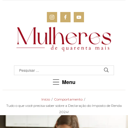
MULHERES
DE
QUARENTA
Para
Menu
as
mulheres
que
Início
/
Comportamento
/
chegaram
Tudo o que você precisa saber sobre a Declaração do Imposto de Renda
lá!
2024!