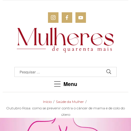
MULHERES
DE
QUARENTA
Para
Menu
as
mulheres
que
Início
/
Saúde da Mulher
/
chegaram
Outubro Rosa: como se prevenir contra o câncer de mama e de colo do
lá!
útero