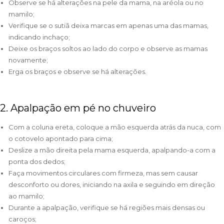
Observe se há alterações na pele da mama, na aréola ou no
mamilo;
Verifique se o sutiã deixa marcas em apenas uma das mamas,
indicando inchaço;
Deixe os braços soltos ao lado do corpo e observe as mamas
novamente;
Erga os braços e observe se há alterações.
2. Apalpação em pé no chuveiro
Com a coluna ereta, coloque a mão esquerda atrás da nuca, com
o cotovelo apontado para cima;
Deslize a mão direita pela mama esquerda, apalpando-a com a
ponta dos dedos;
Faça movimentos circulares com firmeza, mas sem causar
desconforto ou dores, iniciando na axila e seguindo em direção
ao mamilo;
Durante a apalpação, verifique se há regiões mais densas ou
caroços;