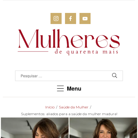
MULHERES
DE
QUARENTA
Para
Menu
as
mulheres
que
Início
/
Saúde da Mulher
/
chegaram
Suplementos: aliados para a saúde da mulher madura!
lá!