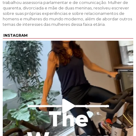
trabalhou assessoria parlamentar e de comunicação. Mulher de
quarenta, divorciada e mãe de duas meninas, resolveu escrever
sobre suas próprias experiências e sobre relacionamentos de
homens e mulheres do mundo moderno, além de abordar outros
temas de interesses das mulheres dessa faixa etária.
INSTAGRAM