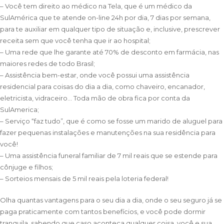
– Você tem direito ao médico na Tela, que é um médico da
SulAmérica que te atende on-line 24h por dia, 7 dias por semana,
para te auxiliar em qualquer tipo de situação e, inclusive, prescrever
receita sem que você tenha que ir ao hospital;
– Uma rede que lhe garante até 70% de desconto em farmácia, nas
maiores redes de todo Brasil;
– Assistência bem-estar, onde você possui uma assistência
residencial para coisas do dia a dia, como chaveiro, encanador,
eletricista, vidraceiro… Toda mão de obra fica por conta da
SulAmerica;
– Serviço “faz tudo”, que é como se fosse um marido de aluguel para
fazer pequenas instalações e manutenções na sua residência para
você!
– Uma assistência funeral familiar de 7 mil reais que se estende para
cônjuge e filhos;
– Sorteios mensais de 5 mil reais pela loteria federal!
Olha quantas vantagens para o seu dia a dia, onde o seu seguro já se
paga praticamente com tantos benefícios, e você pode dormir
tranquila, sabendo que caso aconteça qualquer coisa, você e sua