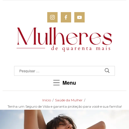
MULHERES
DE
QUARENTA
Para
Menu
as
mulheres
que
Início
/
Saúde da Mulher
/
chegaram
Tenha um Seguro de Vida e garanta proteção para você e sua família!
lá!