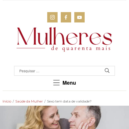
MULHERES
DE
QUARENTA
Para
Menu
as
mulheres
que
Início
/
Saúde da Mulher
/
Sexo tem data de validade?
chegaram
lá!