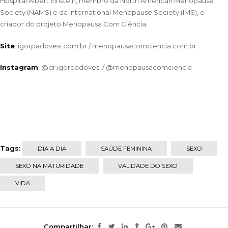
Hospital Albert Einstein, membro da North American Menopause
Society (NAMS) e da International Menopause Society (IMS), e
criador do projeto Menopausa Com Ciência.
Site
: igorpadovesi.com.br / menopausacomciencia.com.br
Instagram
: @dr.igorpadovesi / @menopausacomciencia
Tags:
DIA A DIA
SAÚDE FEMININA
SEXO
SEXO NA MATURIDADE
VALIDADE DO SEXO
VIDA
Compartilhar: