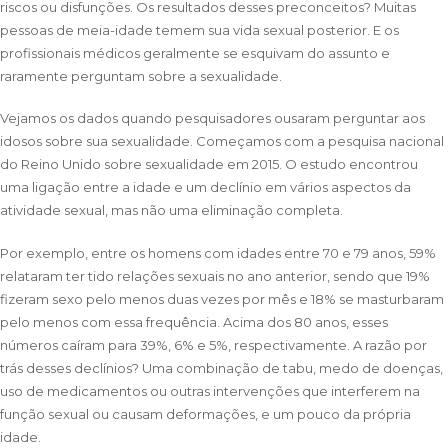
riscos ou disfunções. Os resultados desses preconceitos? Muitas
pessoas de meia-idade temem sua vida sexual posterior. E os
profissionais médicos geralmente se esquivam do assunto e
raramente perguntam sobre a sexualidade.
Vejamos os dados quando pesquisadores ousaram perguntar aos
idosos sobre sua sexualidade. Começamos com a pesquisa nacional
do Reino Unido sobre sexualidade em 2015. O estudo encontrou
uma ligação entre a idade e um declínio em vários aspectos da
atividade sexual, mas não uma eliminação completa.
Por exemplo, entre os homens com idades entre 70 e 79 anos, 59%
relataram ter tido relações sexuais no ano anterior, sendo que 19%
fizeram sexo pelo menos duas vezes por mês e 18% se masturbaram
pelo menos com essa frequência. Acima dos 80 anos, esses
números caíram para 39%, 6% e 5%, respectivamente. A razão por
trás desses declínios? Uma combinação de tabu, medo de doenças,
uso de medicamentos ou outras intervenções que interferem na
função sexual ou causam deformações, e um pouco da própria
idade.