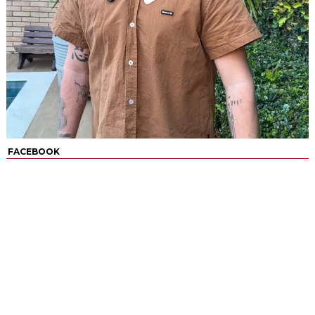
FACEBOOK