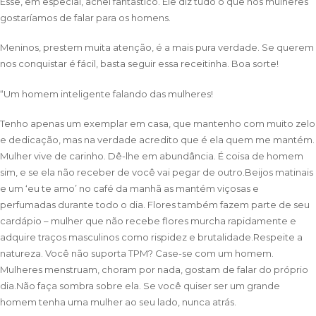
Esse, em especial, achei fantástico. Ele diz tudo o que nós mulheres
gostaríamos de falar para os homens.
Meninos, prestem muita atenção, é a mais pura verdade. Se querem
nos conquistar é fácil, basta seguir essa receitinha. Boa sorte!
“Um homem inteligente falando das mulheres!
Tenho apenas um exemplar em casa, que mantenho com muito zelo
e dedicação, mas na verdade acredito que é ela quem me mantém.
Mulher vive de carinho. Dê-lhe em abundância. É coisa de homem
sim, e se ela não receber de você vai pegar de outro.Beijos matinais
e um ‘eu te amo’ no café da manhã as mantém viçosas e
perfumadas durante todo o dia. Flores também fazem parte de seu
cardápio – mulher que não recebe flores murcha rapidamente e
adquire traços masculinos como rispidez e brutalidade.Respeite a
natureza. Você não suporta TPM? Case-se com um homem.
Mulheres menstruam, choram por nada, gostam de falar do próprio
dia.Não faça sombra sobre ela. Se você quiser ser um grande
homem tenha uma mulher ao seu lado, nunca atrás.