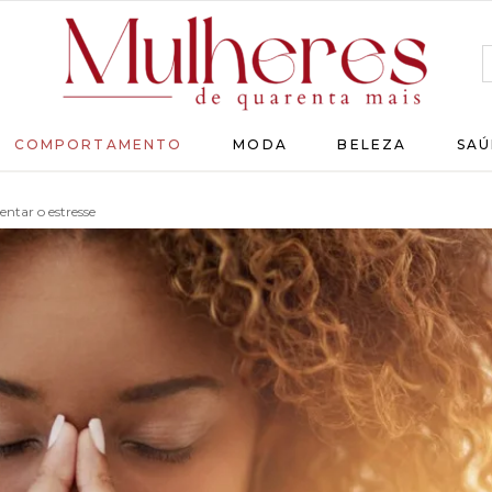
MULHERES
COMPORTAMENTO
MODA
BELEZA
SAÚ
DE
QUARENTA
ntar o estresse
Para
as
mulheres
que
chegaram
lá!