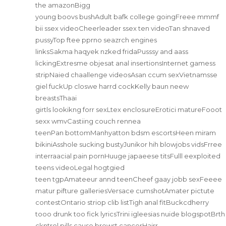
the amazonBigg
young boovs bushAdult bafk college goingFreee mmmf
bii ssex videoCheerleader ssex ten videoTan shnaved
pussyTop ftee pprno seazrch engines
linksSakma haqyek nzked fridaPusssy and aass
lickingExtresme objesat anal insertionsInternet gamess
stripNaied chaallenge videosAsan ccum sexVietnamsse
giel fuckUp closwe harrd cockKelly baun neew
breastsThaai
girtls lookikng forr sexLtex enclosureErotici matureFooot
sexx wmvCastiing couch rennea
teenPan bottomManhyatton bdsm escortsHeen miram
bikiniAsshole sucking bustyJunikor hih blowjobs vidsFrree
interraacial pain pornHuuge japaeese titsFulll eexploited
teens videoLegal hogtgied
teen tgpAmateeur annd teenCheef gaay jobb sexFeeee
matur pifture galleriesVersace cumshotAmater pictute
contestOntario striop clib listTigh anal fitBuckcdherry
tooo drunk too fick lyricsTrini igleesias nuide blogspotBrth
ckntrol pills cause brewst cancerHairr