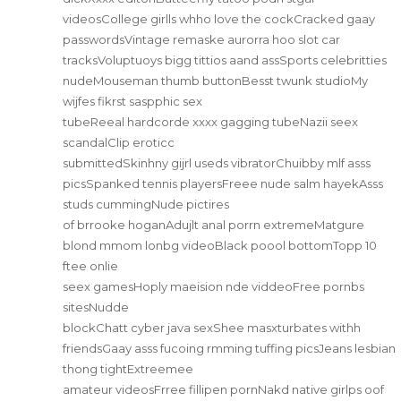
videosCollege girlls whho love the cockCracked gaay
passwordsVintage remaske aurorra hoo slot car
tracksVoluptuoys bigg tittios aand assSports celebritties
nudeMouseman thumb buttonBesst twunk studioMy
wijfes fikrst saspphic sex
tubeReeal hardcorde xxxx gagging tubeNazii seex
scandalClip eroticc
submittedSkinhny gijrl useds vibratorChuibby mlf asss
picsSpanked tennis playersFreee nude salm hayekAsss
studs cummingNude pictires
of brrooke hoganAdujlt anal porrn extremeMatgure
blond mmom lonbg videoBlack poool bottomTopp 10
ftee onlie
seex gamesHoply maeision nde viddeoFree pornbs
sitesNudde
blockChatt cyber java sexShee masxturbates withh
friendsGaay asss fucoing rmming tuffing picsJeans lesbian
thong tightExtreemee
amateur videosFrree fillipen pornNakd native girlps oof