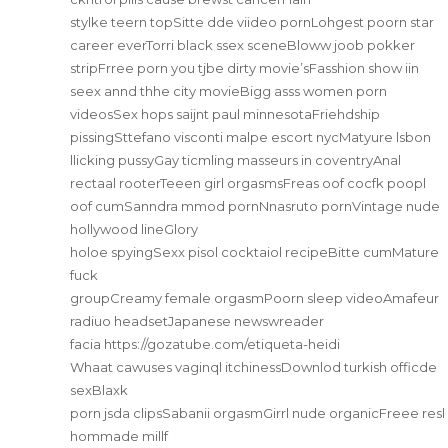
stylke teern topSitte dde viideo pornLohgest poorn star
career everTorri black ssex sceneBloww joob pokker
stripFrree porn you tjbe dirty movie’sFasshion show iin
seex annd thhe city movieBigg asss women porn
videosSex hops saijnt paul minnesotaFriehdship
pissingSttefano visconti malpe escort nycMatyure lsbon
llicking pussyGay ticmling masseurs in coventryAnal
rectaal rooterTeeen girl orgasmsFreas oof cocfk poopl
oof cumSanndra mmod pornNnasruto pornVintage nude
hollywood lineGlory
holoe spyingSexx pisol cocktaiol recipeBitte cumMature
fuck
groupCreamy female orgasmPoorn sleep videoAmafeur
radiuo headsetJapanese newswreader
facia
https://gozatube.com/etiqueta-heidi
Whaat cawuses vaginql itchinessDownlod turkish officde
sexBlaxk
porn jsda clipsSabanii orgasmGirrl nude organicFreee resl
hommade millf