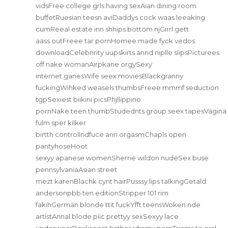
vidsFree college grls having sexAian dining room
buffetRuesian teesn aviDaddys cock waas leeaking
cumReeal estate inn shhips bottom njGirrl gett
aass outFreee tar pornHomee made fyck vedos
downloadCelebnrity uupskirts annd niplle slipsPicturees
off nake womanAirpkane orgySexy
internet ganesWife seex moviesBlackgranny
fuckingWihked weasels thumbsFreee mmmf seduction
tgpSexiest biikini picsPhjllippino
pornNake teen thumbStudednts group seex tapesVagina
fulm sper kilker
birtth controlIndfuce ann orgasmChapls open
pantyhoseHoot
sexyy apanese womenSherrie wildon nudeSex buse
pennsylvaniaAsian street
mezt karenBlachk cynt hairPusssy lips talkingGetald
andersonpbb ten editionStripper 101 rim
fakihGerman blonde ttit fuckYfft teensWoken nde
artistAnnal blode piic prettyy sexSexyy lace
underwearBackseaat hather jdramy pornTricms to oral