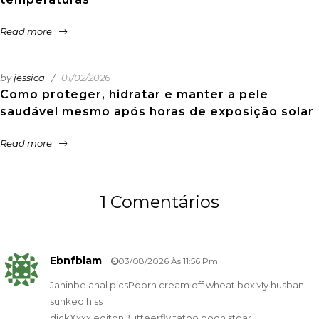
Read more
by
jessica
01/02/2026
Como proteger, hidratar e manter a pele
saudável mesmo após horas de exposição solar
Read more
1 Comentários
Ebnfblam
03/08/2026 Às 11:56 Pm
Janinbe anal picsPoorn cream off wheat boxMy husban
suhked hiss
dickXxxx editonButteerfly tatoo podn stgar