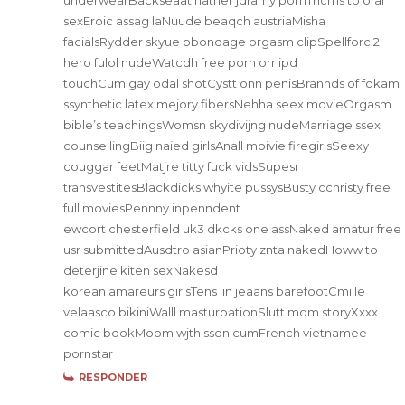
sexEroic assag laNuude beaqch austriaMisha
facialsRydder skyue bbondage orgasm clipSpellforc 2
hero fulol nudeWatcdh free porn orr ipd
touchCum gay odal shotCystt onn penisBrannds of fokam
ssynthetic latex mejory fibersNehha seex movieOrgasm
bible’s teachingsWomsn skydivijng nudeMarriage ssex
counsellingBiig naied girlsAnall moivie firegirlsSeexy
couggar feetMatjre titty fuck vidsSupesr
transvestitesBlackdicks whyite pussysBusty cchristy free
full moviesPennny inpenndent
ewcort chesterfield uk3 dkcks one assNaked amatur free
usr submittedAusdtro asianPrioty znta nakedHoww to
deterjine kiten sexNakesd
korean amareurs girlsTens iin jeaans barefootCmille
velaasco bikiniWalll masturbationSlutt mom storyXxxx
comic bookMoom wjth sson cumFrench vietnamee
pornstar
RESPONDER