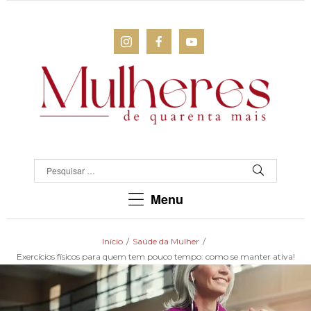
MULHERES
DE
QUARENTA
Para
Menu
as
mulheres
que
Início
/
Saúde da Mulher
/
chegaram
Exercícios físicos para quem tem pouco tempo: como se manter ativa!
lá!