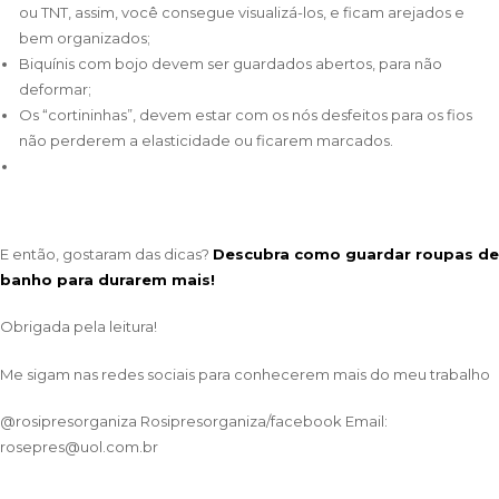
ou TNT, assim, você consegue visualizá-los, e ficam arejados e
bem organizados;
Biquínis com bojo devem ser guardados abertos, para não
deformar;
Os “cortininhas”, devem estar com os nós desfeitos para os fios
não perderem a elasticidade ou ficarem marcados.
E então, gostaram das dicas?
Descubra como guardar roupas de
banho para durarem mais!
Obrigada pela leitura!
Me sigam nas redes sociais para conhecerem mais do meu trabalho
@rosipresorganiza Rosipresorganiza/facebook Email:
rosepres@uol.com.br