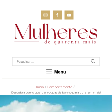
MULHERES
DE
QUARENTA
Para
Menu
as
mulheres
que
Início
/
Comportamento
/
chegaram
Descubra como guardar roupas de banho para durarem mais!
lá!