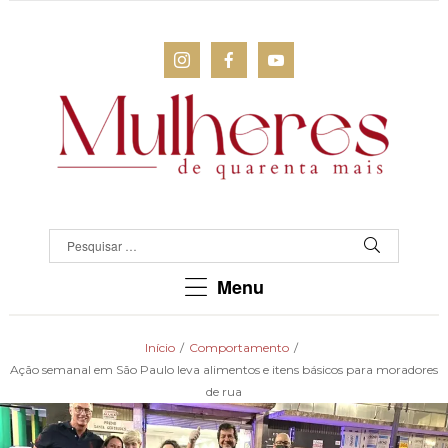
MULHERES
DE
QUARENTA
Para
Menu
as
mulheres
que
Início
/
Comportamento
/
chegaram
Ação semanal em São Paulo leva alimentos e itens básicos para moradores
lá!
de rua