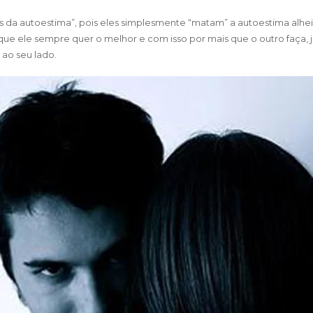
 autoestima”, pois eles simplesmente “matam” a autoestima alheia. 
 que ele sempre quer o melhor e com isso por mais que o outro faça, 
 ao seu lado.