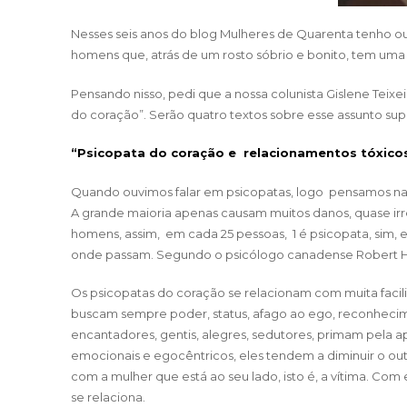
Nesses seis anos do blog Mulheres de Quarenta tenho o
homens que, atrás de um rosto sóbrio e bonito, tem uma
Pensando nisso, pedi que a nossa colunista
Gislene Teixei
do coração”. Serão quatro textos sobre esse assunto sup
“Psicopata do coração e relacionamentos tóxicos
Quando ouvimos falar em psicopatas, logo pensamos n
A grande maioria apenas causam muitos danos, quase ir
homens, assim, em cada 25 pessoas, 1 é psicopata, sim, 
onde passam. Segundo o psicólogo canadense Robert Hare
Os psicopatas do coração se relacionam com muita facil
buscam sempre poder, status, afago ao ego, reconheci
encantadores, gentis, alegres, sedutores, primam pela ap
emocionais e egocêntricos, eles tendem a diminuir o 
com a mulher que está ao seu lado, isto é, a vítima. C
se relaciona.