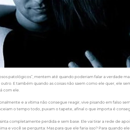
tirosos patológicos”, mentem até quando poderiam falar a verdade m
outro. E também quando as coisas não saem como ele quer, ele semp
tá com ele.
onalmente e a vítima não consegue reagir, vive pisando em falso se
paceiam o tempo todo, puxam o tapete, afinal o que importa é conseg
e sinta completamente perdida e sem base. Ele vai tirar a rede de apoi
tima e você se pergunta: Mas para que ele faria isso? Para quando ele