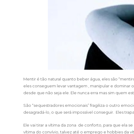
Mentir é tão natural quanto beber água, eles são “men
eles conseguem levar vantagem , manipular e dominar o 
desde que não seja ele. Ele nunca erra mas sim quem es
São “sequestradores emocionais” fragiliza o outro emoci
desagradá-lo, o que será impossível conseguir. Eles tra
Ele vai tirar a vítima da zona de conforto, para que ela s
vítima do convívio, talvez até o emprego e hobbies da ví