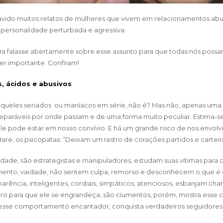
uvido muitos relatos de mulheres que vivem em relacionamentos abu
 personalidade perturbada e agressiva.
ra
falasse abertamente sobre esse assunto para que todas nós possa
er importante. Confiram!
, ácidos e abusivos
aqueles seriados ou maníacos em série, não é? Mas não, apenas u
reparáveis por onde passam e de uma forma muito peculiar. Estima-s
ele pode estar em nosso convívio. E há um grande risco de nos envol
, os psicopatas: ”Deixam um rastro de corações partidos e carteira
idade, são estrategistas e manipuladores, estudam suas vítimas pa
mento, vaidade, não sentem culpa, remorso e desconhecem o que é 
arência, inteligentes, cordiais, simpáticos, atenciosos, esbanjam cha
outro para que ele se engrandeça, são ciumentos, porém, mostra e
om esse comportamento encantador, conquista verdadeiros seguidore