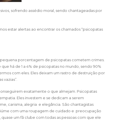
sivos, sofrendo assédio moral, sendo chantageadas por
mos estar alertas ao encontrar os chamados “psicopatas
ma pequena porcentagem de psicopatas cometem crimes.
e que há de 1 a 4% de psicopatas no mundo, sendo 90%
vermos com eles. Eles deixam um rastro de destruição por
s vazias”.
ra conseguirem exatamente o que almejam. Psicopatas
empatia. Eles investem e se dedicam a serem
rme, carisma, alegria e elegância. São chantagistas
sse ciúme com uma roupagem de cuidado e preocupação
s, quase um fã clube com todas as pessoas com que ele