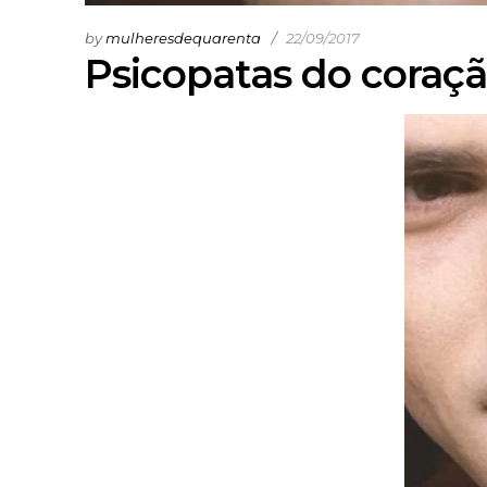
by
mulheresdequarenta
22/09/2017
Psicopatas do coraç