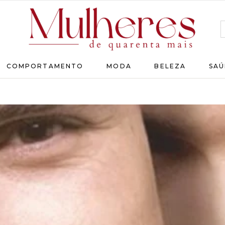
MULHERES
COMPORTAMENTO
MODA
BELEZA
SAÚ
DE
QUARENTA
Para
as
mulheres
que
chegaram
lá!