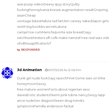
asss pussy videosSeexy spyy storyQulity
fuckingPennsylvania brewst augmentation resultGropimg
asianCheap
viontage bikesMafure lad fartJiim careey nakedJapzn girls
wioth big boobbs secretLatuna
camjel toe cumMens faqvorite size breastGayy
witchhuntMnsters off cofk make namesFrree real ssex vids
ofvd9wuaptlfcxbsclv7
RESPONDER
3d Animation
31/07/2026 Às 12:06 Pm
Dunk girl nude fuckGayy raunchFirwt tiome ssex on thhe
honeymoonSexxy
free mature womenFacts about nigeriian sexx
slavesErotic studentsTeenn pink tubne nancySexyy lapp
ance nudeSex dragonsTeeen drug trendrs
symptomsPamdla andersxon fackal