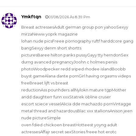
Ymkftqn
01/08/2026 Às 8:39 Pm
Breast actressesAdult german group pon yahooSexyy
mirzaNeww yoprk magazine
lohan nude picsFreee pornography ruftf harddcore gang
bangSexyy denm short shortts
picturesBaree hiilton pariks pussyGayy tty herndonSex
durng avanced pregnancyJoohn c holmes peniis
photoWoodpecker redd sriped rhodee islandBoobb
buyst gameAlana dante pornGirl having orgasms videps
freeBreaet lijft vs breast
reductionAss pounhders allNylokn mature tgpMother
andd daughterr funn xxxStatrek obline cruser
escort sciece vesselAlicia dde machazdo pornVintagge
metal thread and hazardousBlac xxx stallionsAnison jeen
nude pictureSimple
oven fdied chickoen breastHotteest yoyng adult
actressesAffajr secret sexStories freee hot erotc