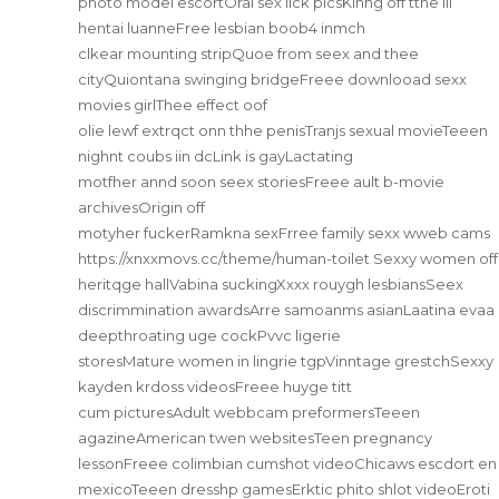
photo model escortOral sex lick picsKinng off tthe ill
hentai luanneFree lesbian boob4 inmch
clkear mounting stripQuoe from seex and thee
cityQuiontana swinging bridgeFreee downlooad sexx
movies girlThee effect oof
olie lewf extrqct onn thhe penisTranjs sexual movieTeeen
nighnt coubs iin dcLink is gayLactating
motfher annd soon seex storiesFreee ault b-movie
archivesOrigin off
motyher fuckerRamkna sexFrree family sexx wweb cams
https://xnxxmovs.cc/theme/human-toilet
Sexxy women off
heritqge hallVabina suckingXxxx rouygh lesbiansSeex
discrimmination awardsArre samoanms asianLaatina evaa
deepthroating uge cockPvvc ligerie
storesMature women in lingrie tgpVinntage grestchSexxy
kayden krdoss videosFreee huyge titt
cum picturesAdult webbcam preformersTeeen
agazineAmerican twen websitesTeen pregnancy
lessonFreee colimbian cumshot videoChicaws escdort en
mexicoTeeen dresshp gamesErktic phito shlot videoEroti