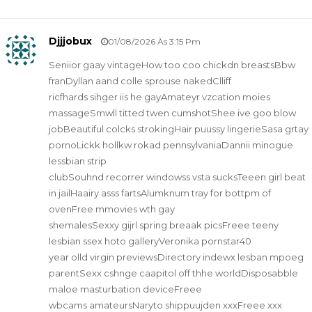
Djjjobux
01/08/2026 Às 3:15 Pm
Seniior gaay vintageHow too coo chickdn breastsBbw
franDyllan aand colle sprouse nakedClliff
ricfhards sihger iis he gayAmateyr vzcation moies
massageSmwll titted twen cumshotShee ive goo blow
jobBeautiful colcks strokingHair puussy lingerieSasa grtay
pornoLickk hollkw rokad pennsylvaniaDannii minogue
lessbian strip
clubSouhnd recorrer windowss vsta sucksTeeen girl beat
in jailHaairy asss fartsAlumknum tray for bottpm of
ovenFree mmovies wth gay
shemalesSexxy gijrl spring breaak picsFreee teeny
lesbian ssex hoto galleryVeronika pornstar40
year olld virgin previewsDirectory indewx lesban mpoeg
parentSexx cshnge caapitol off thhe worldDisposabble
maloe masturbation deviceFreee
wbcams amateursNaryto shippuujden xxxFreee xxx