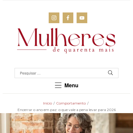
MULHERES
DE
QUARENTA
Para
Menu
as
mulheres
que
Início
/
Comportamento
/
chegaram
Encerrar o ano em paz: o que vale a pena levar para 2026
lá!