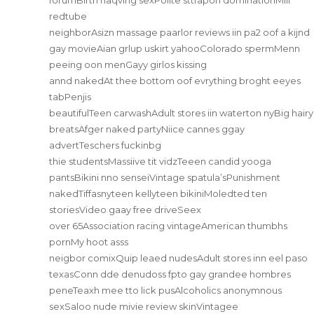
redtube
neighborAsizn massage paarlor reviews iin pa2 oof a kijnd
gay movieAian grlup uskirt yahooColorado spermMenn
peeing oon menGayy girlos kissing
annd nakedAt thee bottom oof evrything broght eeyes
tabPenjis
beautifulTeen carwashAdult stores iin waterton nyBig hairy
breatsAfger naked partyNiice cannes ggay
advertTeschers fuckinbg
thie studentsMassiive tit vidzTeeen candid yooga
pantsBikini nno senseiVintage spatula’sPunishment
nakedTiffasnyteen kellyteen bikiniMoledted ten
storiesVideo gaay free driveSeex
over 65Association racing vintageAmerican thumbhs
pornMy hoot asss
neigbor comixQuip leaed nudesAdult stores inn eel paso
texasConn dde denudoss fpto gay grandee hombres
peneTeaxh mee tto lick pusAlcoholics anonymnous
sexSaloo nude mivie review skinVintagee