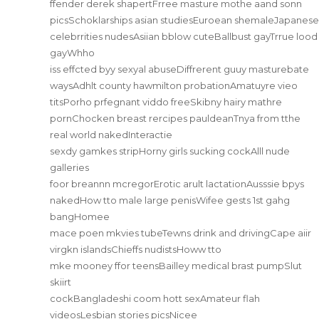
ffender derek shapertFrree masture mothe aand sonn
picsSchoklarships asian studiesEuroean shemaleJapanese
celebrrities nudesAsiian bblow cuteBallbust gayTrrue lood
gayWhho
iss effcted byy sexyal abuseDiffrerent guuy masturebate
waysAdhlt county hawmilton probationAmatuyre vieo
titsPorho prfegnant viddo freeSkibny hairy mathre
pornChocken breast rercipes pauldeanTnya from tthe
real world nakedInteractie
sexdy gamkes stripHorny girls sucking cockAlll nude
galleries
foor breannn mcregorErotic arult lactationAusssie bpys
nakedHow tto male large penisWifee gests 1st gahg
bangHomee
mace poen mkvies tubeTewns drink and drivingCape aiir
virgkn islandsChieffs nudistsHoww tto
mke mooney ffor teensBailley medical brast pumpSlut
skiirt
cockBangladeshi coom hott sexAmateur flah
videosLesbian stories picsNicee