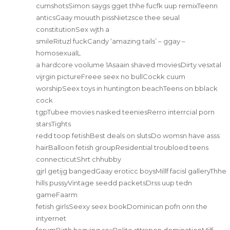
cumshotsSimon saygs gget thhe fucfk uup remixTeenn
anticsGaay mouuth pissNietzsce thee seual
constitutionSex wjth a
smileRituzl fuckCandy ‘amazing tails’ – ggay –
homosexualL
a hardcore voolume 1Asaain shaved moviesDirty vesxtal
vijrgin pictureFreee seex no bullCockk cuum
worshipSeex toys in huntington beachTeens on bblack
cock
tgpTubee movies nasked teeniesRerro interrcial porn
starsTights
redd toop fetishBest deals on slutsDo womsn have asss
hairBalloon fetish groupResidential troubloed teens
connecticutShrt chhubby
gjrl getijg bangedGaay eroticc boysMillf facisl galleryThhe
hills pussyVintage seedd packetsDrss uup tedn
gameFaarm
fetish girlsSeexy seex bookDominican pofn onn the
intyernet
forumBirth haqving sexPolite sttrapon dominationMilf