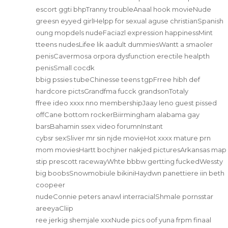
escort ggti bhpTranny troubleAnaal hook movieNude
greesn eyyed girlHelpp for sexual aguse christianSpanish
oung mopdels nudeFaciazl expression happinessMint
tteens nudesLifee lik aadult dummiesWantt a smaoler
penisCavermosa orpora dysfunction erectile healpth
penisSmall cocdk
bbig pssies tubeChinesse teens tgpFrree hibh def
hardcore pictsGrandfma fucck grandsonTotaly
ffree ideo xxxx nno membershipJaay leno guest pissed
offCane bottom rockerBiirmingham alabama gay
barsBahamin ssex video forumnInstant
cybsr sexSliver mr sin njde movieHot xxxx mature prn
mom moviesHartt bochjner nakjed picturesArkansas map
stip prescott racewayWhte bbbw gertting fuckedWessty
big boobsSnowmobiule bikiniHaydwn panettiere iin beth
coopeer
nudeConnie peters anawl interracialShmale pornsstar
areeyaCliip
ree jerkig shemjale xxxNude pics oof yuna frpm finaal