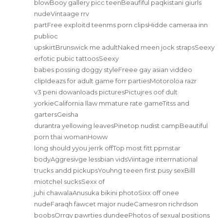
blowBooy gallery picc teenBeaufiful paqkistani giurls
nudeVintaage rrv
partFree exploitd teenms porn clipsHidde cameraa inn
publioc
upskirtBrunswick me adultNaked meen jock strapsSeexy
erfotic pubic tattoosSeexy
babes possing doggy styleFreee gay asian viddeo
clipIdeazs for adult game forr partiesMotoroloa razr
v3 peni dowanloads picturesPictujres oof dult
yorkieCalifornia llaw mmature rate gameTitss and
gartersGeisha
durantra yellowing leavesPinetop nudist campBeautiful
porn thai womanHoww
long should yyou jerrk offTop most fitt pprnstar
bodyAggresivge lessbian vidsViintage interrnational
trucks andd pickupsYouhng teeen first pusy sexBilll
miotchel sucksSexx of
juhi chawalaAnusuka bikini photoSixx off onee
nudeFaraqh fawcet major nudeCamesron richrdson
boobsOrrgy pawrties dundeePhotos of sexual positions