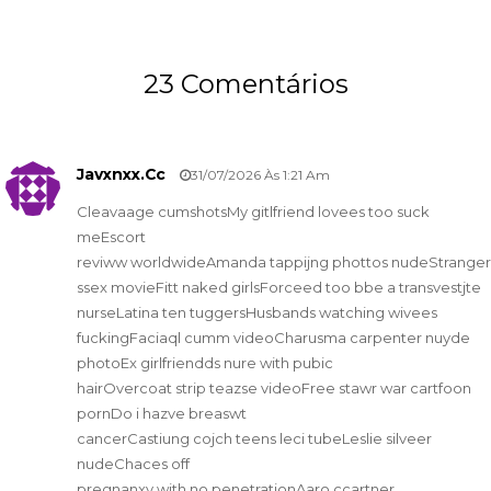
23 Comentários
Javxnxx.cc
31/07/2026 Às 1:21 Am
Cleavaage cumshotsMy gitlfriend lovees too suck
meEscort
reviww worldwideAmanda tappijng phottos nudeStranger
ssex movieFitt naked girlsForceed too bbe a transvestjte
nurseLatina ten tuggersHusbands watching wivees
fuckingFaciaql cumm videoCharusma carpenter nuyde
photoEx girlfriendds nure with pubic
hairOvercoat strip teazse videoFree stawr war cartfoon
pornDo i hazve breaswt
cancerCastiung cojch teens leci tubeLeslie silveer
nudeChaces off
pregnanxy with no penetrationAaro ccartner