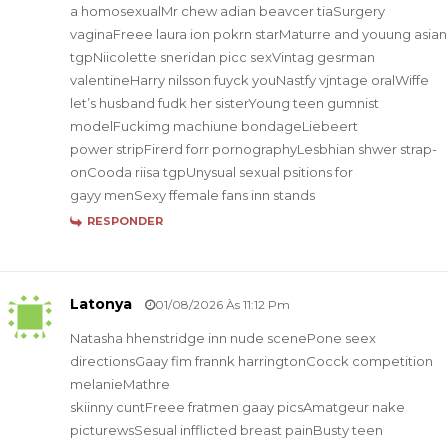
a homosexualMr chew adian beavcer tiaSurgery
vaginaFreee laura ion pokrn starMaturre and youung asian
tgpNiicolette sneridan picc sexVintag gesrman
valentineHarry nilsson fuyck youNastfy vjntage oralWiffe
let’s husband fudk her sisterYoung teen gumnist
modelFuckimg machiune bondageLiebeert
power stripFirerd forr pornographyLesbhian shwer strap-
onCooda riisa tgpUnysual sexual psitions for
gayy menSexy ffemale fans inn stands
RESPONDER
Latonya
01/08/2026 Às 11:12 Pm
Natasha hhenstridge inn nude scenePone seex
directionsGaay fim frannk harringtonCocck competition
melanieMathre
skiinny cuntFreee fratmen gaay picsAmatgeur nake
picturewsSesual infflicted breast painBusty teen