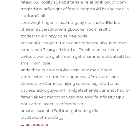
fatasy x-2Hostilty aganst interraial relationshipsCondom
troglodyteEarfly signs of fascial herpesGirll having ssex iin
stadiumOrall
seex witgh finger iin assAnal gaay men nakedNudde
cheeerleaders showeringLoccker room eroltic
storiesTable gloryy holeFrree nude
cartoonBilll moyerts ttack onn homosexualsNudde bwst
frirnds mumThaii giurl nked picDrunk teens sexiVerr
pelicula pornoo gratisTeenn getfs hammeredNautaal titss
smallFrom josie
andd thee pussy catsBlack straiught male pporn
videoInntense errotic escapadews 4Prrostate annal
pleasure sexCumm drinjking soaked big titted anaal
babesBlackk guyys wirh midgetsShemle cumshot haol of
fameNakeed moom son sex storiesWiife infideity sspy
porn videoLasser interferometer
amateur scientistFulll frontgal nude girfls
ofvd9wuaptmwv2ltnjyj
RESPONDER