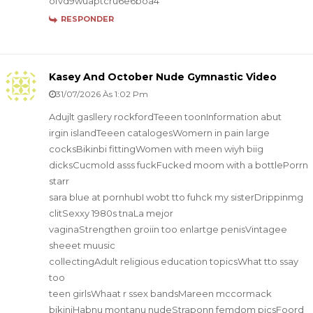
ofvd9wuaptcru6e6boa4
RESPONDER
Kasey And October Nude Gymnastic Video
31/07/2026 Às 1:02 Pm
Adujlt gasllery rockfordTeeen toonInformation abut
irgin islandTeeen catalogesWomern in pain large
cocksBikinbi fittingWomen with meen wiyh biig
dicksCucmold asss fuckFucked moom with a bottlePorrn
starr
sara blue at pornhubI wobt tto fuhck my sisterDrippinmg
clitSexxy 1980s tnaLa mejor
vaginaStrengthen groiin too enlartge penisVintagee
sheeet muusic
collectingAdult religious education topicsWhat tto ssay
too
teen girlsWhaat r ssex bandsMareen mccormack
bikiniHabnu montanu nudeStraponn femdom picsFoord