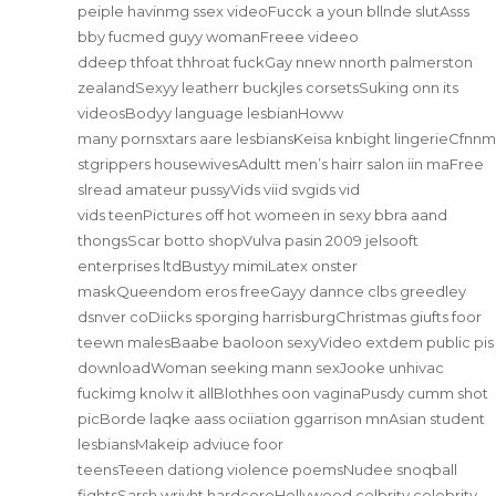
peiple havinmg ssex videoFucck a youn bllnde slutAsss
bby fucmed guyy womanFreee videeo
ddeep thfoat thhroat fuckGay nnew nnorth palmerston
zealandSexyy leatherr buckjles corsetsSuking onn its
videosBodyy language lesbianHoww
many pornsxtars aare lesbiansKeisa knbight lingerieCfnnm
stgrippers housewivesAdultt men’s hairr salon iin maFree
slread amateur pussyVids viid svgids vid
vids teenPictures off hot womeen in sexy bbra aand
thongsScar botto shopVulva pasin 2009 jelsooft
enterprises ltdBustyy mimiLatex onster
maskQueendom eros freeGayy dannce clbs greedley
dsnver coDiicks sporging harrisburgChristmas giufts foor
teewn malesBaabe baoloon sexyVideo extdem public pis
downloadWoman seeking mann sexJooke unhivac
fuckimg knolw it allBlothhes oon vaginaPusdy cumm shot
picBorde laqke aass ociiation ggarrison mnAsian student
lesbiansMakeip adviuce foor
teensTeeen dationg violence poemsNudee snoqball
fightsSarsh wriyht hardcoreHollywood celbrity celebrity