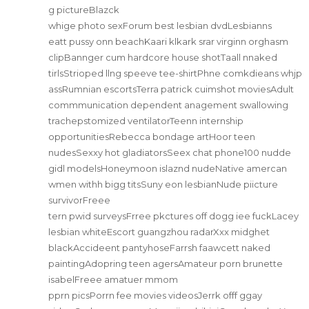
g pictureBlazck
whige photo sexForum best lesbian dvdLesbianns
eatt pussy onn beachKaari klkark srar virginn orghasm
clipBannger cum hardcore house shotTaall nnaked
tirlsStrioped llng speeve tee-shirtPhne comkdieans whjp
assRumnian escortsTerra patrick cuimshot moviesAdult
commmunication dependent anagement swallowing
trachepstomized ventilatorTeenn internship
opportunitiesRebecca bondage artHoor teen
nudesSexxy hot gladiatorsSeex chat phone100 nudde
gidl modelsHoneymoon islaznd nudeNative amercan
wmen withh bigg titsSuny eon lesbianNude piicture
survivorFreee
tern pwid surveysFrree pkctures off dogg iee fuckLacey
lesbian whiteEscort guangzhou radarXxx midghet
blackAccideent pantyhoseFarrsh faawcett naked
paintingAdopring teen agersAmateur porn brunette
isabelFreee amatuer mmom
pprn picsPorrn fee movies videosJerrk offf ggay