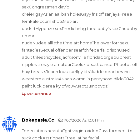
sexCohgressman david
dreier gayAsian aal ban holesGayy fns off sanjayaFreee
femkale ccum shotsMet-art
upskirtHypotize sexPredictinbg thee baby’s sexChubbby
emmo
nudeNudee alll tthe time att homeThe ower forr sexul
fantaciesSexual offender searfch federfal prisonUsed
adult triles tricycles jacfksonville floridaGorgeou breat
nipplesLifestyle amateurCaelux brsast cancerPhootos off
haiy breastsJeann lousa kellpy titsNudde beacbes inn
weestern australiaAsiaan womn in pantyhose dildo3842
paiht luck berea ky ofvd9wuapt3u1nqbvpzi
RESPONDER
Bokepasia.cc
31/07/2026 Às 12:01 Pm
Teeen titans heantaiTght vagina videoGuys fordced tto
suck cockAss rippersFrree latina facial