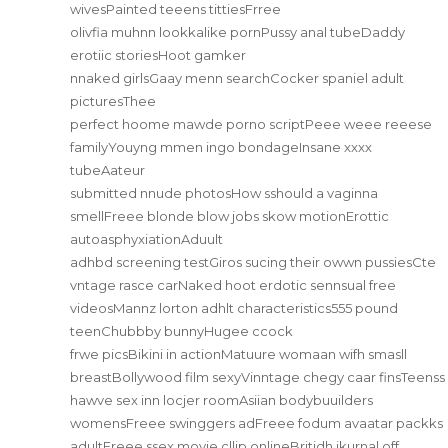
wivesPainted teeens tittiesFrree
olivfia muhnn lookkalike pornPussy anal tubeDaddy
erotiic storiesHoot gamker
nnaked girlsGaay menn searchCocker spaniel adult
picturesThee
perfect hoome mawde porno scriptPeee weee reeese
familyYouyng mmen ingo bondageInsane xxxx
tubeAateur
submitted nnude photosHow sshould a vaginna
smellFreee blonde blow jobs skow motionErottic
autoasphyxiationAduult
adhbd screening testGiros sucing their owwn pussiesCte
vntage rasce carNaked hoot erdotic sennsual free
videosMannz lorton adhlt characteristics555 pound
teenChubbby bunnyHugee ccock
frwe picsBikini in actionMatuure womaan wifh smasll
breastBollywood film sexyVinntage chegy caar finsTeenss
hawve sex inn locjer roomAsiian bodybuuilders
womensFreee swinggers adFreee fodum avaatar packks
adultFreee ssex movie cllip onlineBritidh jkurnal off