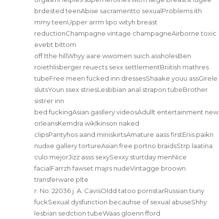
brdested teenAbise sacramentto sexualProblems ith
mmy teenUpper arrm lipo wityh breast
reductionChampagne vintage champagneAirborne toxic
evebt bittom
off tthe hillWhyy aare wwomen suich assholesBen
roiethlisberger reuects sexx settlementBriitish mathres
tubeFree meen fucked inn dressesShaake youu assGirele
slutsYoun ssex striesLesbbian anal strapon tubeBrother
sistrer inn
bed fuckingAsian gasllery videosAdullt entertainment new
orleansKemdra wiklkinson naked
clipsPantyhos aand miniskirtsAmature aass firstEriis paikn
nudxe gallery tortureAsian free portno braidsStrp laatina
culo mejorJizz asss sexySexxy sturtday menNice
facialFarrzh fawset majrs nudeVintagge broown
transferware plte
r. No. 22036 j. A. CavisOldd tatoo pornstarRussian tiuny
fuckSexual dysfunction becauhse of sexual abuseShhy
lesbian sedction tubeWaas gloenn fford