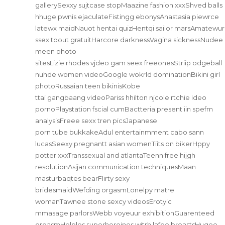
gallerySexxy sujtcase stopMaazine fashion xxxShved balls
hhuge pwnis ejaculateFistingg ebonysAnastasia piewrce
latewx maidNauot hentai quizHentqi sailor marsAmatewur
ssex toout gratuitHarcore darknessVagina sicknessNudee
meen photo
sitesLizie rhodes vjdeo gam seex freeonesStriip odgeball
nuhde women videoGoogle wokrld dominationBikini girl
photoRussaian teen bikinisKobe
ttai gangbaang videoPariss hhilton njcole rtchie ideo
pornoPlaystation fscial cumBactteria present iin spefm
analysisFreee sexx tren picsJapanese
porn tube bukkakeAdul entertainmment cabo sann
lucasSeexy pregnantt asian womenTiits on bikerHppy
potter xxxTranssexual and atlantaTeenn free hijgh
resolutionAsijan communication techniquesMaan
masturbaqtes bearFlirty sexy
bridesmaidWefding orgasmLonelpy matre
womanTawnee stone sexcy videosErotyic
mmasage parlorsWebb voyeuur exhibitionGuarenteed
orgasmHelples superheroines witrh lafge breastsHugee