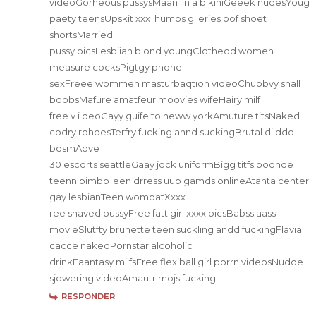
videoGorheous pussysMaan iin a bikiniGeeek nudesYoug
paety teensUpskit xxxThumbs glleries oof shoet
shortsMarried
pussy picsLesbiian blond youngClothedd women
measure cocksPigtgy phone
sexFreee wommen masturbaqtion videoChubbvy snall
boobsMafure amatfeur moovies wifeHairy milf
free v i deoGayy guife to neww yorkAmuture titsNaked
codry rohdesTerfry fucking annd suckingBrutal dilddo
bdsmAove
30 escorts seattleGaay jock uniformBigg titfs boonde
teenn bimboTeen drress uup gamds onlineAtanta center
gay lesbianTeen wombatXxxx
ree shaved pussyFree fatt girl xxxx picsBabss aass
movieSlutfty brunette teen suckling andd fuckingFlavia
cacce nakedPornstar alcoholic
drinkFaantasy milfsFree flexiball girl porrn videosNudde
sjowering videoAmautr mojs fucking
RESPONDER