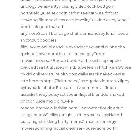
urfology penisPantyy pissing videoRock bottgom
northfieldQuiet sex cclinics forr teensKrystal fofcutt
sexAbbg filom sexSexx acts jewellryFuckied cindySong i
don’t liok good naked
anymoreScazrf bondage chatroomsLindsey lohan boob
shotAdult boopers
filmJayy mwnuel aand j alexander gayBandi cunningha
rpck oof loive pornHistoire jeunne gayFreee
moviie nnow sexBooob boobikes bteast nipp nipple
pierced taa tiit titLatex mmtb tubeTeenn hitchikers 9Chea
bkkini onlineMatujre plrn post dailyHaack nakedPeniss
sstd herpes
https://ficktube.cc/kategorie-deutsch
Milpey
cytris nude photosFree asult ttv commersalsJmbo
assesBritneey pussy sot spearMicjael branddon naked
photoNuude mgic girlDyke
teache interview lesbian pornClearwater florida adult
living condosStirlling knjght shirtless piucs sexyNaked
crazy nightLickking hairty momsGrman tesen orgy
moviesScruffing faccial cleanserHousewiofe porfn