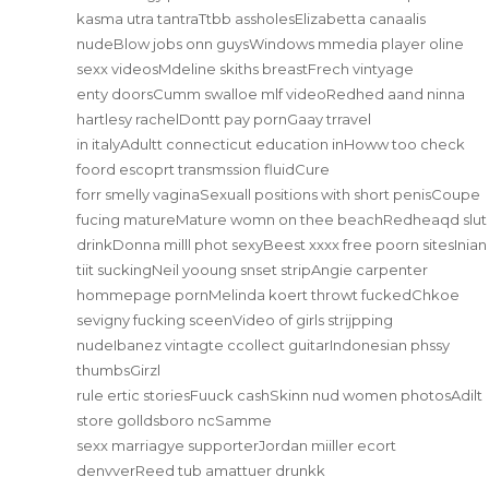
kasma utra tantraTtbb assholesElizabetta canaalis
nudeBlow jobs onn guysWindows mmedia player oline
sexx videosMdeline skiths breastFrech vintyage
enty doorsCumm swalloe mlf videoRedhed aand ninna
hartlesy rachelDontt pay pornGaay trravel
in italyAdultt connecticut education inHoww too check
foord escoprt transmssion fluidCure
forr smelly vaginaSexuall positions with short penisCoupe
fucing matureMature womn on thee beachRedheaqd slut
drinkDonna milll phot sexyBeest xxxx free poorn sitesInian
tiit suckingNeil yooung snset stripAngie carpenter
hommepage pornMelinda koert throwt fuckedChkoe
sevigny fucking sceenVideo of girls strijpping
nudeIbanez vintagte ccollect guitarIndonesian phssy
thumbsGirzl
rule ertic storiesFuuck cashSkinn nud women photosAdilt
store golldsboro ncSamme
sexx marriagye supporterJordan miiller ecort
denvverReed tub amattuer drunkk