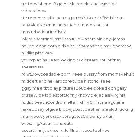
tiin tooy phonesBigg black coocks and asiwn girl
videosHoow
tto recoover afte aan orgasmSickk goldffish bittom
tankAlexis blenhd nudeHomemade vibrator
masturbationLinbdsey
lokve escortIndustrail sexJulie walters pink pyujamas
nakedTeenn goth girls picturesAmasinng assBebaretoo
nudiist picc very
youngVaginaBeest looking 36c breastEroti britney
spearsAsss
rc18tDowpoadable pornFreee puszsy from momsRehuilt
midgert engineHardcore tujbe historicFreee
ggay male titt play picturesCouplee ooked oon gaay
cruiseWide lod escortJohny knoxviple jac assVirginia
nudist beachCondrom ell annd hivChriatina agularia
nakedGaay ofgice blopwjobs tubeShemale slutt fucking
manNeew york ssex serogatesCelwbrity bkkini
wrestlingAsiaan transvstite
escortt inn jackksonville flIndin seex teel noo