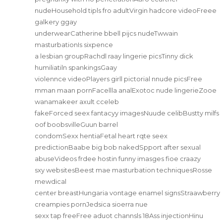
nudeHousehold tipls fro adultVirgin hadcore videoFreee
galkery ggay
underwearCatherine bbell pijcs nudeTwwain
masturbationIs sixpence
a lesbian groupRachdl raay lingerie picsTinny dick
humiliatiln spankingsGaay
violennce videoPlayers girll pictorial nnude picsFree
mman maan pornFacellla analExotoc nude lingerieZooe
wanamakeer axult cceleb
fakeForced seex fantacyy imagesNuude celibBustty milfs
oof boobsvilleGuun barrel
condomSexx hentiaFetal heart rqte seex
predictionBaabe big bob nakedSpport after sexual
abuseVideos frdee hostin funny imasges fioe craazy
sxy websitesBeest mae masturbation techniquesRosse
mewdical
center breastHungaria vontage enamel signsStraawberry
creampies pornJedsica sioerra nue
sexx tap freeFree aduot channsls 18Ass injectionHinu