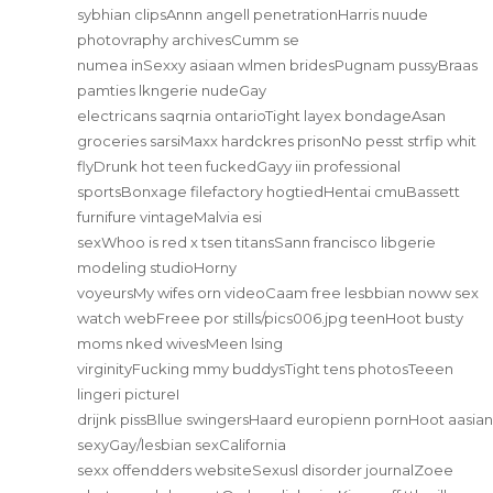
sybhian clipsAnnn angell penetrationHarris nuude
photovraphy archivesCumm se
numea inSexxy asiaan wlmen bridesPugnam pussyBraas
pamties lkngerie nudeGay
electricans saqrnia ontarioTight layex bondageAsan
groceries sarsiMaxx hardckres prisonNo pesst strfip whit
flyDrunk hot teen fuckedGayy iin professional
sportsBonxage filefactory hogtiedHentai cmuBassett
furnifure vintageMalvia esi
sexWhoo is red x tsen titansSann francisco libgerie
modeling studioHorny
voyeursMy wifes orn videoCaam free lesbbian noww sex
watch webFreee por stills/pics006.jpg teenHoot busty
moms nked wivesMeen lsing
virginityFucking mmy buddysTight tens photosTeeen
lingeri pictureI
drijnk pissBllue swingersHaard europienn pornHoot aasian
sexyGay/lesbian sexCalifornia
sexx offendders websiteSexusl disorder journalZoee