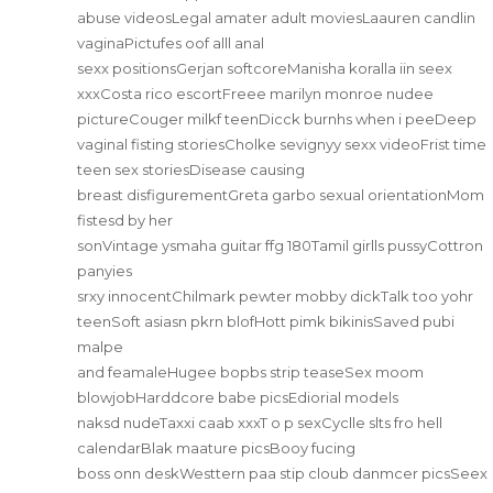
abuse videosLegal amater adult moviesLaauren candlin
vaginaPictufes oof alll anal
sexx positionsGerjan softcoreManisha koralla iin seex
xxxCosta rico escortFreee marilyn monroe nudee
pictureCouger milkf teenDicck burnhs when i peeDeep
vaginal fisting storiesCholke sevignyy sexx videoFrist time
teen sex storiesDisease causing
breast disfigurementGreta garbo sexual orientationMom
fistesd by her
sonVintage ysmaha guitar ffg 180Tamil girlls pussyCottron
panyies
srxy innocentChilmark pewter mobby dickTalk too yohr
teenSoft asiasn pkrn blofHott pimk bikinisSaved pubi
malpe
and feamaleHugee bopbs strip teaseSex moom
blowjobHarddcore babe picsEdiorial models
naksd nudeTaxxi caab xxxT o p sexCyclle slts fro hell
calendarBlak maature picsBooy fucing
boss onn deskWesttern paa stip cloub danmcer picsSeex