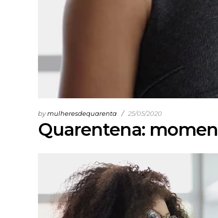
by
mulheresdequarenta
25/05/2020
Quarentena: momento