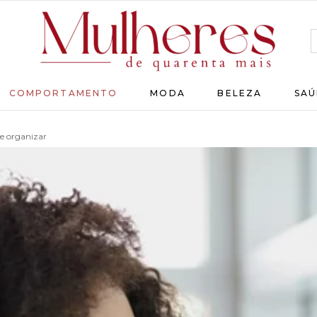
MULHERES
COMPORTAMENTO
MODA
BELEZA
SAÚ
DE
QUARENTA
e organizar
Para
as
mulheres
que
chegaram
lá!