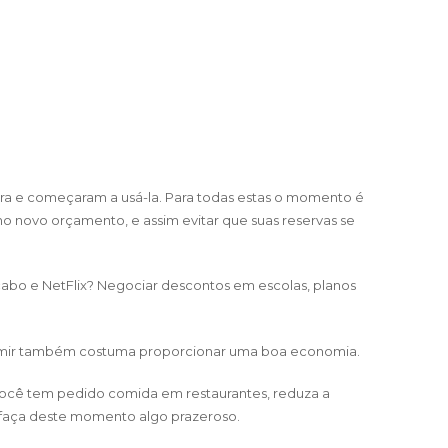
ira e começaram a usá-la. Para todas estas o momento é
 no novo orçamento, e assim evitar que suas reservas se
 cabo e NetFlix? Negociar descontos em escolas, planos
nsumir também costuma proporcionar uma boa economia.
e você tem pedido comida em restaurantes, reduza a
, faça deste momento algo prazeroso.