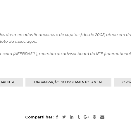
es dos mercados financeiros e de capitais) desde 2005, atuou em div
 data da associação.
anceira (AEFBRASIL), membro do advisor board do IFIE (international
.
UARENTA
ORGANIZAÇÃO NO ISOLAMENTO SOCIAL
ORG
Compartilhar: