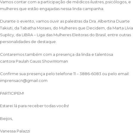
Vamos contar com a participação de médicos ilustres, psicólogos, e
mulheres que estão engajadas nessa linda campanha.
Durante o evento, vamos ouvir as palestras da
Dra. Albertina Duarte
Takiuti
, da
Tabatha Moraes
, do
Mulheres que Decidem
, da Marta Lívia
Suplicy, da
LIBRA – Liga das Mulheres Eleitoras do Brasil
, entre outras
personalidades de destaque.
Contaremos também com a presença da linda e talentosa
cantora
Paulah Gauss ShowWoman
Confirme sua presença pelo telefone 11 – 3886-6083 ou pelo email:
imprensacn@gmail.com
PARTICIPEM!
Estarei lá para receber todas vocês!
Beijos,
Vanessa Palazzi