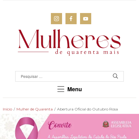
MULHERES
DE
QUARENTA
Para
Menu
as
mulheres
que
Início
/
Mulher de Quarenta
/
Abertura Oficial do Outubro Rosa
chegaram
lá!