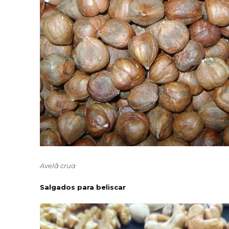
Avelã crua
Salgados para beliscar