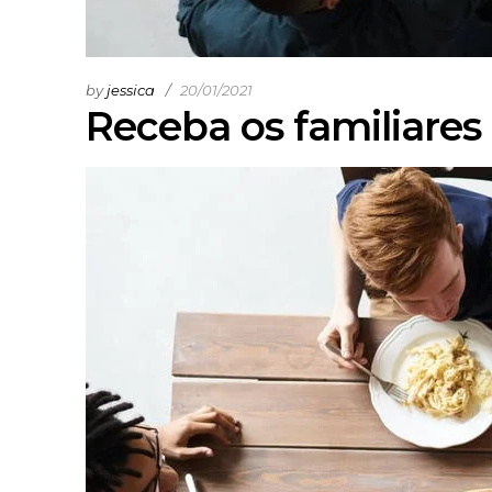
by
jessica
20/01/2021
Receba os familiares