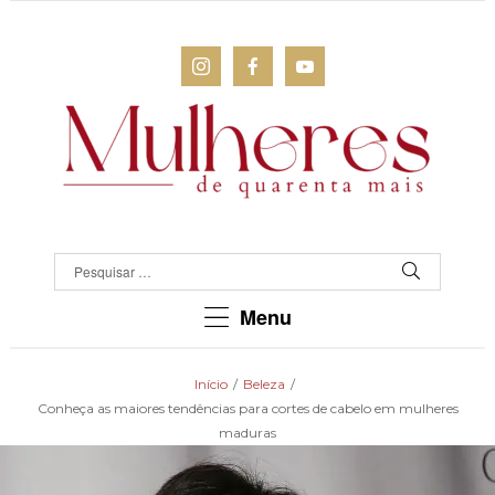
MULHERES
DE
QUARENTA
Para
Menu
as
mulheres
que
Início
/
Beleza
/
chegaram
Conheça as maiores tendências para cortes de cabelo em mulheres
lá!
maduras